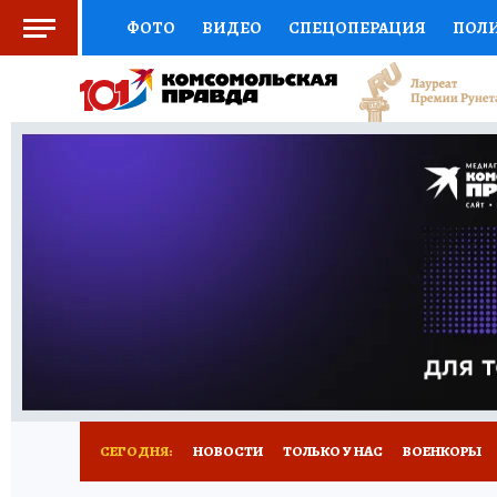
ФОТО
ВИДЕО
СПЕЦОПЕРАЦИЯ
ПОЛ
СОЦПОДДЕРЖКА
НАУКА
СПОРТ
КО
ВЫБОР ЭКСПЕРТОВ
ДОКТОР
ФИНАНС
КНИЖНАЯ ПОЛКА
ПРОГНОЗЫ НА СПОРТ
ПРЕСС-ЦЕНТР
НЕДВИЖИМОСТЬ
ТЕЛЕ
РАДИО КП
РЕКЛАМА
ТЕСТЫ
НОВОЕ 
СЕГОДНЯ:
НОВОСТИ
ТОЛЬКО У НАС
ВОЕНКОРЫ