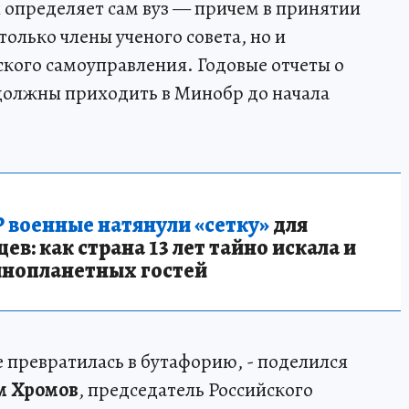
 определяет сам вуз — причем в принятии
олько члены ученого совета, но и
ского самоуправления. Годовые отчеты о
олжны приходить в Минобр до начала
 военные натянули «сетку»
для
в: как страна 13 лет тайно искала и
инопланетных гостей
е превратилась в бутафорию, - поделился
м Хромов
, председатель Российского