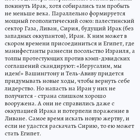
покинуть Ирак, хотя собирались там пробыть
не меньше века. Параллельно формируется
мощный геополитический союз: палестинский
сектор Газа, Ливан, Сирия, будущий Ирак (без
западных оккупантов), Иран. К ним может в
скором времени присоединиться и Египет, где
манифестанты разнесли посольство Израиля, а
толпы протестующих против кэмп-дэвидских
соглашений скандируют: «Иерусалим, мы
идем!» Вашингтону и Тель-Авиву придется
придумывать новые ходы, чтобы вернуть себе
лидерство. Но напасть на Иран у них не
получится - страна слишком хорошо
вооружена. А они не справились даже с
оккупацией Ирака и потерпели поражение в
Ливане. Самое время искать новую жертву, и
если не удастся раскачать Сирию, то ею может
стать Египет.