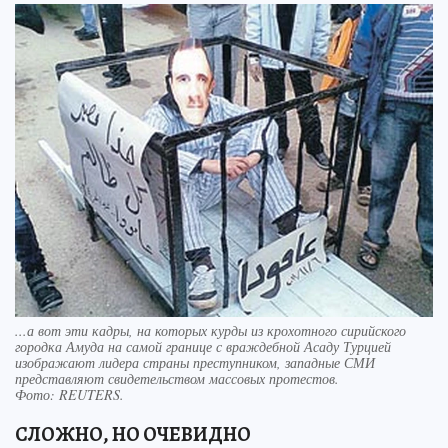
...а вот эти кадры, на которых курды из крохотного сирийского
городка Амуда на самой границе с враждебной Асаду Турцией
изображают лидера страны преступником, западные СМИ
представляют свидетельством массовых протестов.
Фото:
REUTERS.
СЛОЖНО, НО ОЧЕВИДНО