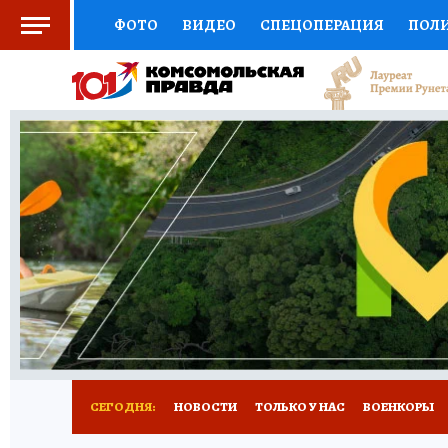
ФОТО
ВИДЕО
СПЕЦОПЕРАЦИЯ
ПОЛ
СОЦПОДДЕРЖКА
НАУКА
СПОРТ
КО
ВЫБОР ЭКСПЕРТОВ
ДОКТОР
ФИНАНС
КНИЖНАЯ ПОЛКА
ПРОГНОЗЫ НА СПОРТ
ПРЕСС-ЦЕНТР
НЕДВИЖИМОСТЬ
ТЕЛЕ
РАДИО КП
РЕКЛАМА
ТЕСТЫ
НОВОЕ 
СЕГОДНЯ:
НОВОСТИ
ТОЛЬКО У НАС
ВОЕНКОРЫ