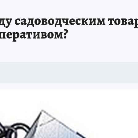
ду садоводческим тов
оперативом?