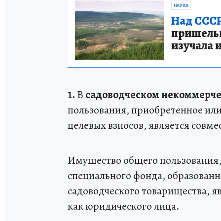
НАУКА
Над СССР
пришельце
изучала 
1.
В
садоводческом некоммерче
пользования, приобретенное или
целевых взносов, является совме
Имущество общего пользования, 
специального фонда, образован
садоводческого товарищества, я
как юридического лица.