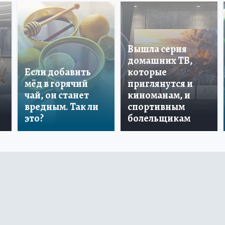
Вышла серия
домашних ТВ,
Если добавить
которые
мёд в горячий
приглянутся и
чай, он станет
киноманам, и
вредным. Так ли
спортивным
это?
болельщикам