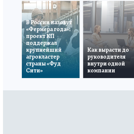
В России назовут
«Фермера года»:
проект КП
поддержал
крупнейший
Как вырасти до
агрокластер
руководителя
страны «Фуд
внутри одной
Сити»
компании