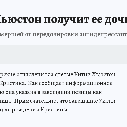
Хьюстон получит ее доч
умершей от передозировки антидепрессан
орские отчисления за спетые Уитни Хьюстон
ь Кристина. Как сообщает информационное
но она указана в завещании певицы как
ница. Примечательно, что завещание Уитни
сяц до рождения Кристины.