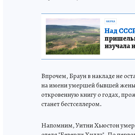
НАУКА
Над СССР
пришельце
изучала 
Впрочем, Браун в накладе не ост
на имени умершей бывшей жены.
откровенную книгу о годах, прож
станет бестселлером.
Напомним, Уитни Хьюстон умерл
отеля "Беверли Хиллз". По перво