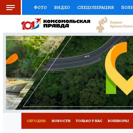
ФОТО
ВИДЕО
СПЕЦОПЕРАЦИЯ
ПОЛ
СОЦПОДДЕРЖКА
НАУКА
СПОРТ
КО
ВЫБОР ЭКСПЕРТОВ
ДОКТОР
ФИНАНС
КНИЖНАЯ ПОЛКА
ПРОГНОЗЫ НА СПОРТ
ПРЕСС-ЦЕНТР
НЕДВИЖИМОСТЬ
ТЕЛЕ
РАДИО КП
РЕКЛАМА
ТЕСТЫ
НОВОЕ 
СЕГОДНЯ:
НОВОСТИ
ТОЛЬКО У НАС
ВОЕНКОРЫ