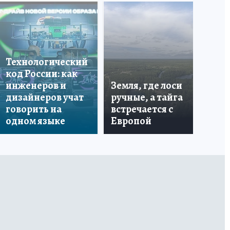
Что
бо
Технологический
со
код России: как
ан
инженеров и
Земля, где лоси
по
дизайнеров учат
ручные, а тайга
ин
говорить на
встречается с
пе
одном языке
Европой
ма