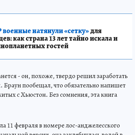
 военные натянули «сетку»
для
в: как страна 13 лет тайно искала и
инопланетных гостей
анется - он, похоже, твердо решил заработать
 Браун пообещал, что обязательно напишет
итых с Хьюстон. Без сомнения, эта книга
а 11 февраля в номере лос-анджелесского
начальной версии, она захлебнулась водой в