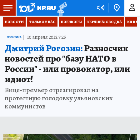
НОВОСТИ
ТОЛЬКО У НАС
ВОЕНКОРЫ
УКРАИНА: СВОДКА
КП В М
10 апреля 2012 7:25
ПОЛИТИКА
Дмитрий Рогозин:
Разносчик
новостей про "базу НАТО в
России" - или провокатор, или
идиот!
Вице-премьер отреагировал на
протестную голодовку ульяновских
коммунистов