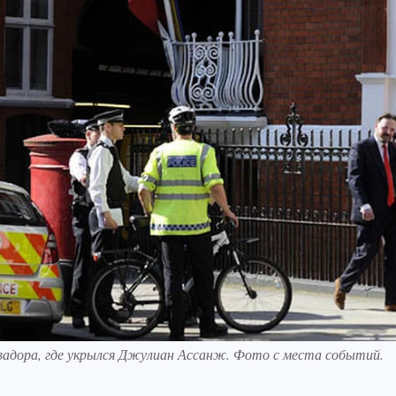
вадора, где укрылся Джулиан Ассанж. Фото с места событий.