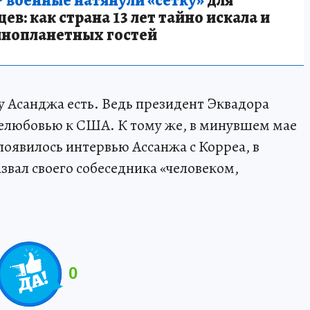
в: как страна 13 лет тайно искала и
инопланетных гостей
 Асанджа есть. Ведь президент Эквадора
нелюбовью к США. К тому же, в минувшем мае
 появилось интервью Ассанжа с Корреа, в
звал своего собеседника «человеком,
0