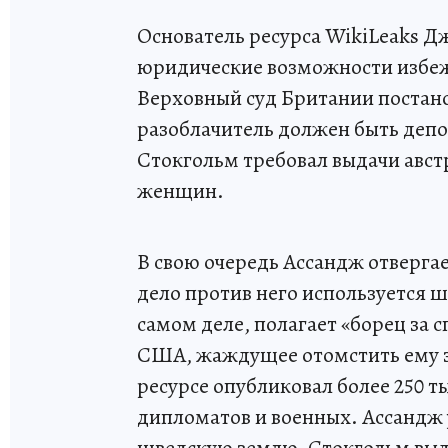
Основатель ресурса WikiLeaks Д
юридические возможности избе
Верховный суд Британии постано
разоблачитель должен быть депо
Стокгольм требовал выдачи авст
женщин.
В свою очередь Ассандж отвергае
дело против него используется 
самом деле, полагает «борец за 
США, жаждущее отомстить ему за 
ресурсе опубликовал более 250 
дипломатов и военных. Ассандж ув
шведскую землю, Стокгольм выд