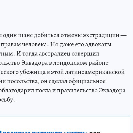
ще один шанс добиться отмены экстрадиции —
 правам человека. Но даже его адвокаты
тным. И тогда австралиец совершил
ольство Эквадора в лондонском районе
еского убежища в этой латиноамериканской
ии посольства, он сделал официальное
облагодарил посла и правительство Эквадора
осьбу.
 военные натянули «сетку»
для