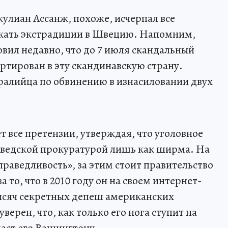
жулиан Ассанж, похоже, исчерпал все
жать экстрадиции в Швецию. Напомним,
вил недавно, что до 7 июля скандальный
ртирован в эту скандинавскую страну.
ралийца по обвинению в изнасиловании двух
т все претензии, утверждая, что уголовное
шведской прокуратурой лишь как ширма. На
справедливость», за этим стоит правительство
то, что в 2010 году он на своем интернет-
тысяч секретных депеш американских
ерен, что, как только его нога ступит на
аст его Вашингтону.