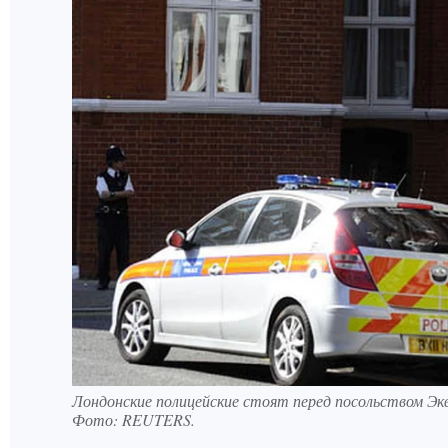
Лондонские полицейские стоят перед посольством Эк
Фото:
REUTERS.