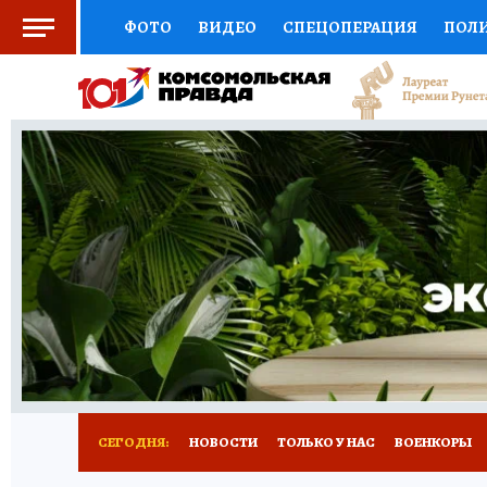
ФОТО
ВИДЕО
СПЕЦОПЕРАЦИЯ
ПОЛ
СОЦПОДДЕРЖКА
НАУКА
СПОРТ
КО
ВЫБОР ЭКСПЕРТОВ
ДОКТОР
ФИНАНС
КНИЖНАЯ ПОЛКА
ПРОГНОЗЫ НА СПОРТ
ПРЕСС-ЦЕНТР
НЕДВИЖИМОСТЬ
ТЕЛЕ
РАДИО КП
РЕКЛАМА
ТЕСТЫ
НОВОЕ 
СЕГОДНЯ:
НОВОСТИ
ТОЛЬКО У НАС
ВОЕНКОРЫ