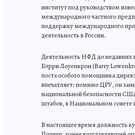
институт под руководством изве
международного частного предп
поддержку международного проф
деятельность в России.
Деятельность НФД до недавних п
Бэрри Лоуенкрон (Barry Lowenkro
поста особого помощника дирек
впечатляет: помимо ЦРУ, он зан
национальной безопасности США
штабов, в Национальном совете 
В настоящее время должность к
Познер, ранее возглавлявший ор