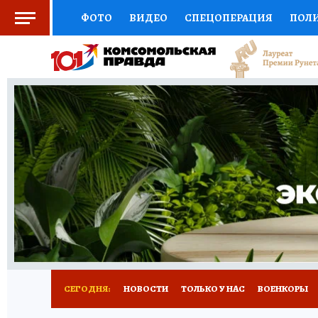
ФОТО
ВИДЕО
СПЕЦОПЕРАЦИЯ
ПОЛ
СОЦПОДДЕРЖКА
НАУКА
СПОРТ
КО
ВЫБОР ЭКСПЕРТОВ
ДОКТОР
ФИНАНС
КНИЖНАЯ ПОЛКА
ПРОГНОЗЫ НА СПОРТ
ПРЕСС-ЦЕНТР
НЕДВИЖИМОСТЬ
ТЕЛЕ
РАДИО КП
РЕКЛАМА
ТЕСТЫ
НОВОЕ 
СЕГОДНЯ:
НОВОСТИ
ТОЛЬКО У НАС
ВОЕНКОРЫ