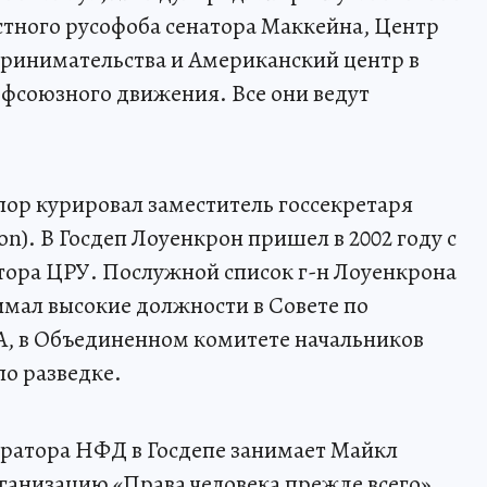
стного русофоба сенатора Маккейна, Центр
ринимательства и Американский центр в
союзного движения. Все они ведут
ор курировал заместитель госсекретаря
n). В Госдеп Лоуенкрон пришел в 2002 году с
тора ЦРУ. Послужной список г-н Лоуенкрона
имал высокие должности в Совете по
, в Объединенном комитете начальников
по разведке.
уратора НФД в Госдепе занимает Майкл
ганизацию «Права человека прежде всего»