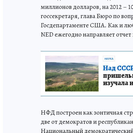
миллионов долларов, на 2012 – 
госсекретаря, глава Бюро по воп
Госдепартаменте США. Как и люб
NED ежегодно направляет отчет
НАУКА
Над СССР
пришельце
изучала 
НФД построен как зонтичная стр
две от демократов и республикан
Национальный демократический