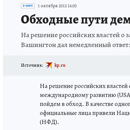
ИСПЫТАНО НА СЕБЕ
1 октября 2012 16:00
В МИРЕ
Обходные пути де
На решение российских властей о 
Вашингтон дал немедленный ответ:
Источник:
kp.ru
На решение российских властей 
международному развитию (USAI
пойдем в обход. В качестве одно
официальные лица привели Нац
(НФД).