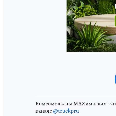
Комсомолка на MAXималках - чи
канале
@truekpru