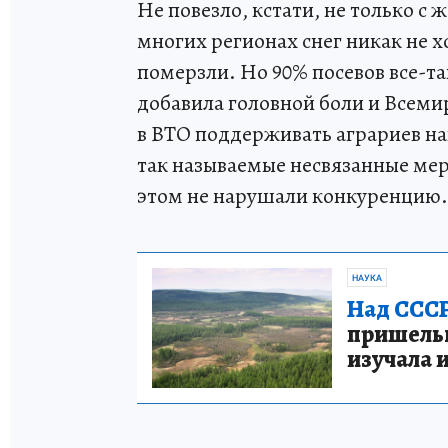
Не повезло, кстати, не только с 
многих регионах снег никак не х
померзли. Но 90% посевов все-т
добавила головной боли и Всеми
в ВТО поддерживать аграриев н
так называемые несвязанные мер
этом не нарушали конкуренцию.
НАУКА
Над СССР
пришельце
изучала 