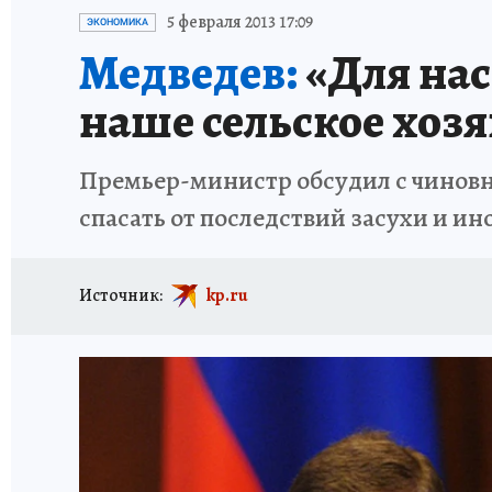
ИСПЫТАНО НА СЕБЕ
5 февраля 2013 17:09
ЭКОНОМИКА
Медведев:
«Для нас
наше сельское хоз
Премьер-министр обсудил с чиновн
спасать от последствий засухи и и
Источник:
kp.ru