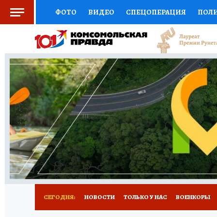
ФОТО
ВИДЕО
СПЕЦОПЕРАЦИЯ
ПОЛ
СОЦПОДДЕРЖКА
НАУКА
СПОРТ
КО
ВЫБОР ЭКСПЕРТОВ
ДОКТОР
ФИНАНС
КНИЖНАЯ ПОЛКА
ПРОГНОЗЫ НА СПОРТ
ПРЕСС-ЦЕНТР
НЕДВИЖИМОСТЬ
ТЕЛЕ
РАДИО КП
РЕКЛАМА
ТЕСТЫ
НОВОЕ 
СЕГОДНЯ:
НОВОСТИ
ТОЛЬКО У НАС
ВОЕНКОРЫ