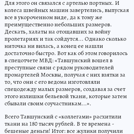
Для этого он связался с артелью портных. И
колеса швейных машин завертелись, выпуская
все в укороченном виде, да к тому же
преимущественно небольших размеров.
Дескать, халаты на отощавших за войну
пролетариях и так сойдутся... Однако сколько
ниточка ни вилась, а конец ее нашли
достаточно быстро. Вот как об этом говорилось
в спецотчете МВД: «Тавшунский вошел в
преступные связи с рядом руководителей
промартелей Москвы, получая с них взятки за
то, что они с его ведома изготовляли
спецодежду малых размеров, создавая за счет
этого излишки бельевой ткани, которые затем
сбывали своим соучастникам...».
Всего Тавшунский с «коллегами» расхитили
ткани на 180 тысяч рублей. В те времена -
бешеные деньги! Итог: все жулики получили