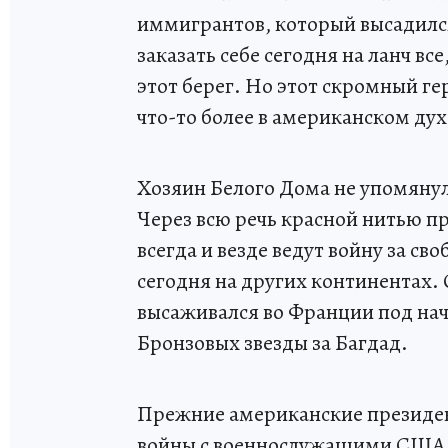
иммигрантов, который высадился 
заказать себе сегодня на ланч вс
этот берег. Но этот скромный гер
что-то более в американском духе
Хозяин Белого Дома не упомянул 
Через всю речь красной нитью п
всегда и везде ведут войну за св
сегодня на других континентах.
высаживался во Франции под нач
Бронзовых звезды за Багдад.
Прежние американские президен
войны с военнослужащими США, 