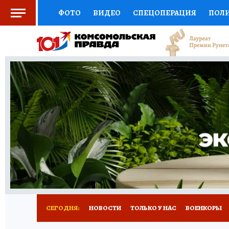
ФОТО
ВИДЕО
СПЕЦОПЕРАЦИЯ
ПОЛ
СОЦПОДДЕРЖКА
НАУКА
СПОРТ
КО
ВЫБОР ЭКСПЕРТОВ
ДОКТОР
ФИНАНС
КНИЖНАЯ ПОЛКА
ПРОГНОЗЫ НА СПОРТ
ПРЕСС-ЦЕНТР
НЕДВИЖИМОСТЬ
ТЕЛЕ
РАДИО КП
РЕКЛАМА
ТЕСТЫ
НОВОЕ 
СЕГОДНЯ:
НОВОСТИ
ТОЛЬКО У НАС
ВОЕНКОРЫ