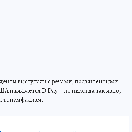
денты выступали с речами, посвященными
А называется D Day – но никогда так явно,
чал триумфализм.