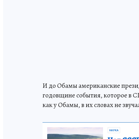
И до Обамы американские прези
годовщине события, которое в СШ
как у Обамы, в их словах не зву
НАУКА