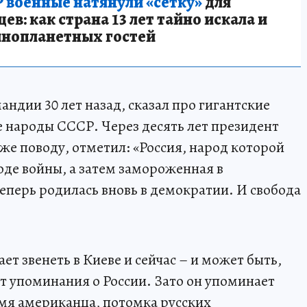
 военные натянули «сетку»
для
в: как страна 13 лет тайно искала и
инопланетных гостей
андии 30 лет назад, сказал про гигантские
е народы СССР. Через десять лет президент
же поводу, отметил: «Россия, народ которой
оде войны, а затем замороженная в
еперь родилась вновь в демократии. И свобода
ет звенеть в Киеве и сейчас – и может быть,
т упоминания о России. Зато он упоминает
имя американца, потомка русских