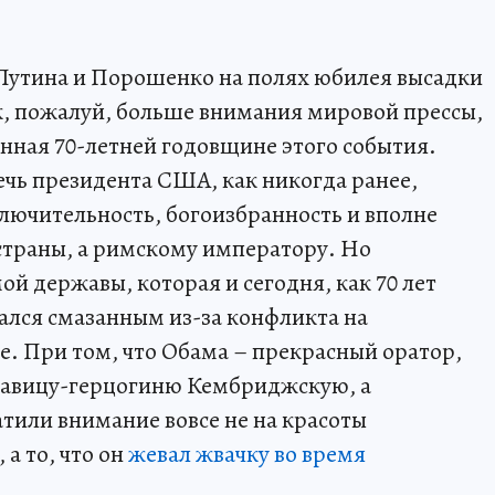
утина и Порошенко на полях юбилея высадки
, пожалуй, больше внимания мировой прессы,
нная 70-летней годовщине этого события.
ечь президента США, как никогда ранее,
лючительность, богоизбранность и вполне
 страны, а римскому императору. Но
ой державы, которая и сегодня, как 70 лет
зался смазанным из-за конфликта на
. При том, что Обама – прекрасный оратор,
савицу-герцогиню Кембриджскую, а
тили внимание вовсе не на красоты
а то, что он
жевал жвачку во время