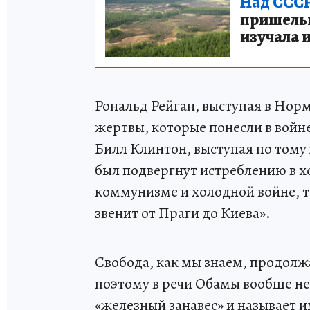
Над СССР
пришельце
изучала 
Рональд Рейган, выступая в Норм
жертвы, которые понесли в войн
Билл Клинтон, выступая по тому 
был подвергнут истреблению в х
коммунизме и холодной войне, т
звенит от Праги до Киева».
Свобода, как мы знаем, продолжа
поэтому в речи Обамы вообще не
«железный занавес» и называет 