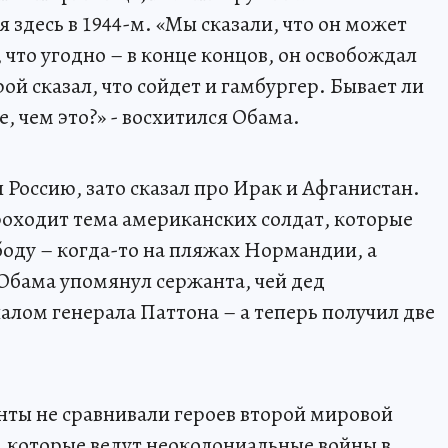
здесь в 1944-м. «Мы сказали, что он может
е, что угодно – в конце концов, он освобождал
ой сказал, что сойдет и гамбургер. Бывает ли
, чем это?» - восхитился Обама.
Россию, зато сказал про Ирак и Афганистан.
роходит тема американских солдат, которые
ободу – когда-то на пляжах Нормандии, а
 Обама упомянул сержанта, чей дед
алом генерала Паттона – а теперь получил две
ты не сравнивали героев второй мировой
которые ведут неоколониальные войны в