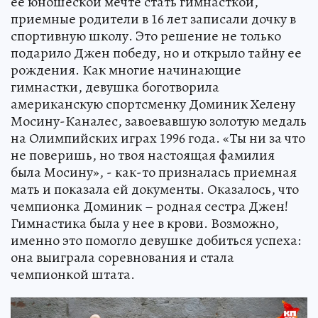
ее юношеской мечте стать гимнасткой,
приемные родители в 16 лет записали дочку в
спортивную школу. Это решение не только
подарило Джен победу, но и открыло тайну ее
рождения. Как многие начинающие
гимнастки, девушка боготворила
американскую спортсменку Доминик Хелену
Мосину-Каналес, завоевавшую золотую медаль
на Олимпийских играх 1996 года. «Ты ни за что
не поверишь, но твоя настоящая фамилия
была Мосину», - как-то призналась приемная
мать и показала ей документы. Оказалось, что
чемпионка Доминик – родная сестра Джен!
Гимнастика была у нее в крови. Возможно,
именно это помогло девушке добиться успеха:
она выиграла соревнования и стала
чемпионкой штата.