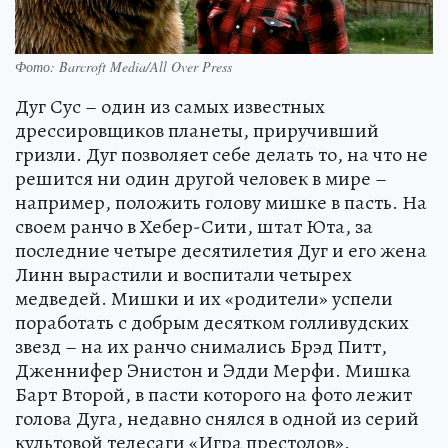
Фото: Barcroft Media/All Over Press
Дуг Сус – один из самых известных
дрессировщиков планеты, приручивший
гризли. Дуг позволяет себе делать то, на что не
решится ни один другой человек в мире –
например, положить голову мишке в пасть. На
своем ранчо в Хебер-Сити, штат Юта, за
последние четыре десятилетия Дуг и его жена
Линн вырастили и воспитали четырех
медведей. Мишки и их «родители» успели
поработать с добрым десятком голливудских
звезд – на их ранчо снимались Брэд Питт,
Дженнифер Энистон и Эдди Мерфи. Мишка
Барт Второй, в пасти которого на фото лежит
голова Дуга, недавно снялся в одной из серий
культовой телесаги «Игра престолов».