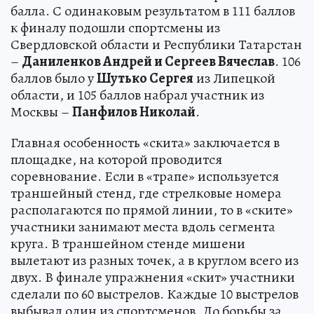
балла. С одинаковым результатом в 111 баллов
к финалу подошли спортсмены из
Свердловской области и Республики Татарстан
–
Даниленков Андрей и Сергеев Вячеслав
. 106
баллов было у
Шутько Сергея
из Липецкой
области, и 105 баллов набрал участник из
Москвы –
Панфилов Николай
.
Главная особенность «скита» заключается в
площадке, на которой проводится
соревнование. Если в «трапе» используется
траншейный стенд, где стрелковые номера
располагаются по прямой линии, то в «ските»
участники занимают места вдоль сегмента
круга. В траншейном стенде мишени
вылетают из разных точек, а в круглом всего из
двух. В финале упражнения «скит» участники
сделали по 60 выстрелов. Каждые 10 выстрелов
выбывал один из спортсменов. До борьбы за