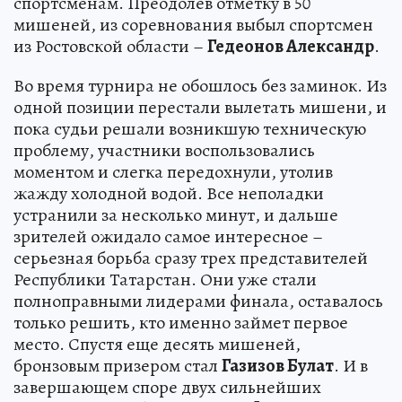
спортсменам. Преодолев отметку в 50
мишеней, из соревнования выбыл спортсмен
из Ростовской области –
Гедеонов Александр
.
Во время турнира не обошлось без заминок. Из
одной позиции перестали вылетать мишени, и
пока судьи решали возникшую техническую
проблему, участники воспользовались
моментом и слегка передохнули, утолив
жажду холодной водой. Все неполадки
устранили за несколько минут, и дальше
зрителей ожидало самое интересное –
серьезная борьба сразу трех представителей
Республики Татарстан. Они уже стали
полноправными лидерами финала, оставалось
только решить, кто именно займет первое
место. Спустя еще десять мишеней,
бронзовым призером стал
Газизов Булат
. И в
завершающем споре двух сильнейших