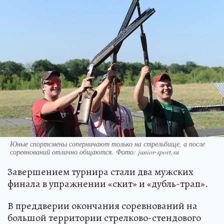
Юные спортсмены соперничают только на стрельбище, а после
соревнований отлично общаются. Фото: junior-sport.su
Завершением турнира стали два мужских
финала в упражнении «скит» и «дубль-трап».
В преддверии окончания соревнований на
большой территории стрелково-стендового