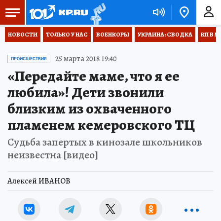
НОВОСТИ
ТОЛЬКО У НАС
ВОЕНКОРЫ
УКРАИНА: СВОДКА
КП В М
25 марта 2018 19:40
ПРОИСШЕСТВИЯ
«Передайте маме, что я ее
любила»! Дети звонили
близким из охваченного
пламенем кемеровского ТЦ
Судьба запертых в кинозале школьников
неизвестна [видео]
Алексей ИВАНОВ