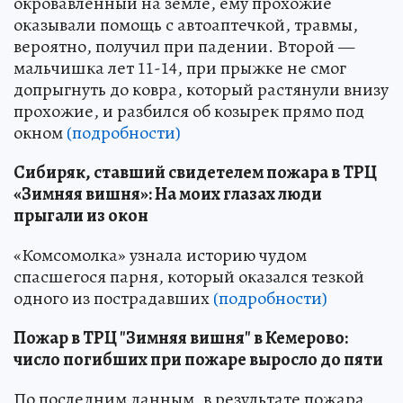
окровавленный на земле, ему прохожие
оказывали помощь с автоаптечкой, травмы,
вероятно, получил при падении. Второй —
мальчишка лет 11-14, при прыжке не смог
допрыгнуть до ковра, который растянули внизу
прохожие, и разбился об козырек прямо под
окном
(подробности)
Сибиряк, ставший свидетелем пожара в ТРЦ
«Зимняя вишня»: На моих глазах люди
прыгали из окон
«Комсомолка» узнала историю чудом
спасшегося парня, который оказался тезкой
одного из пострадавших
(подробности)
Пожар в ТРЦ "Зимняя вишня" в Кемерово:
число погибших при пожаре выросло до пяти
По последним данным, в результате пожара,