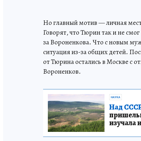
Но главный мотив — личная мест
Говорят, что Тюрин так и не смо
за Вороненкова. Что с новым му
ситуация из-за общих детей. Пос
от Тюрина остались в Москве с 
Вороненков.
НАУКА
Над СССР
пришельце
изучала 