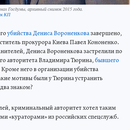
нах Госдумы, архивный снимок 2015 года.
нк КП
ого
убийства Дениса Вороненкова
завершено,
ститель прокурора Киева Павел Кононенко.
нителей, Дениса Вороненкова застрелили по
ого авторитета Владимира Тюрина,
бывшего
. Кроме него в организации убийства
Какие мотивы были у Тюрина устранить
едва знаком?
лей, криминальный авторитет хотел таким
ми «кураторами» из российских спецслужб.