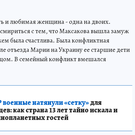
ь и любимая женщина - одна на двоих.
г смириться с тем, что Максакова вышла замуж
жем была счастлива. Была конфликтная
ле отъезда Марии на Украину ее старшие дети
отцом. В семейный конфликт вмешался
 военные натянули «сетку»
для
в: как страна 13 лет тайно искала и
инопланетных гостей