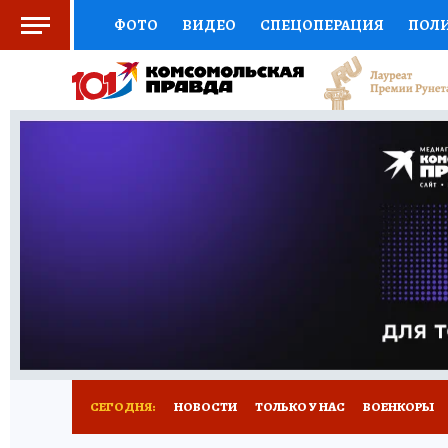
ФОТО
ВИДЕО
СПЕЦОПЕРАЦИЯ
ПОЛ
СОЦПОДДЕРЖКА
НАУКА
СПОРТ
КО
ВЫБОР ЭКСПЕРТОВ
ДОКТОР
ФИНАНС
КНИЖНАЯ ПОЛКА
ПРОГНОЗЫ НА СПОРТ
ПРЕСС-ЦЕНТР
НЕДВИЖИМОСТЬ
ТЕЛЕ
РАДИО КП
РЕКЛАМА
ТЕСТЫ
НОВОЕ 
СЕГОДНЯ:
НОВОСТИ
ТОЛЬКО У НАС
ВОЕНКОРЫ