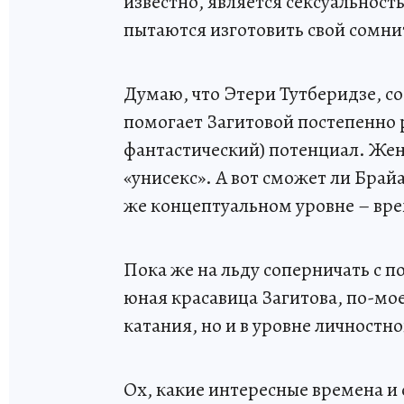
известно, является сексуальнос
пытаются изготовить свой сомни
Думаю, что Этери Тутберидзе, с
помогает Загитовой постепенно р
фантастический) потенциал. Женс
«унисекс». А вот сможет ли Брай
же концептуальном уровне – вре
Пока же на льду соперничать с 
юная красавица Загитова, по-мое
катания, но и в уровне личностно
Ох, какие интересные времена и