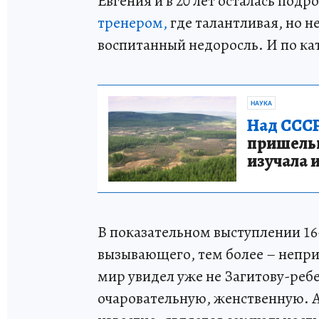
Евгения и в 20 лет осталась подр
тренером,
где талантливая, но н
воспитанный недоросль. И по кат
НАУКА
Над СССР
пришельце
изучала 
В показательном выступлении 16
вызывающего, тем более – непр
мир увидел уже не Загитову-ре
очаровательную, женственную. А