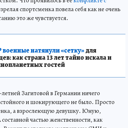
остком. Что проявилось в ее
конфликте с
езрелая спортсменка повела себя как не очень
анию это же чувствуется.
 военные натянули «сетку»
для
в: как страна 13 лет тайно искала и
инопланетных гостей
-летней Загитовой в Германии ничего
истойного и шокирующего не было. Просто
бенка, а взрослеющую девушку. Юную,
 составной частью женственности, как