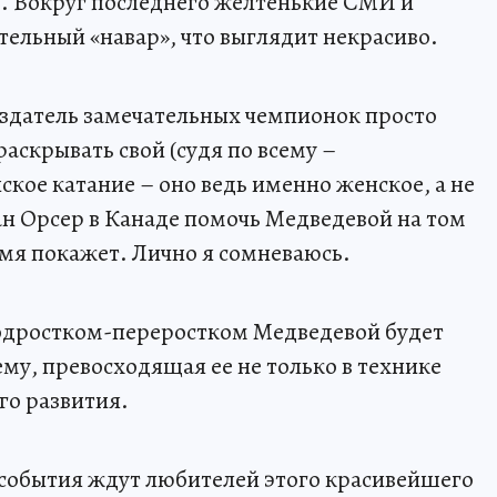
ть. Вокруг последнего желтенькие СМИ и
тельный «навар», что выглядит некрасиво.
оздатель замечательных чемпионок просто
аскрывать свой (судя по всему –
кое катание – оно ведь именно женское, а не
ан Орсер в Канаде помочь Медведевой на том
мя покажет. Лично я сомневаюсь.
подростком-переростком Медведевой будет
му, превосходящая ее не только в технике
го развития.
 события ждут любителей этого красивейшего