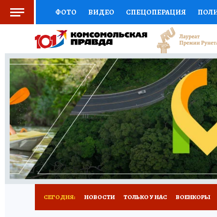
ФОТО
ВИДЕО
СПЕЦОПЕРАЦИЯ
ПОЛ
СОЦПОДДЕРЖКА
НАУКА
СПОРТ
КО
ВЫБОР ЭКСПЕРТОВ
ДОКТОР
ФИНАНС
КНИЖНАЯ ПОЛКА
ПРОГНОЗЫ НА СПОРТ
ПРЕСС-ЦЕНТР
НЕДВИЖИМОСТЬ
ТЕЛЕ
РАДИО КП
РЕКЛАМА
ТЕСТЫ
НОВОЕ 
СЕГОДНЯ:
НОВОСТИ
ТОЛЬКО У НАС
ВОЕНКОРЫ