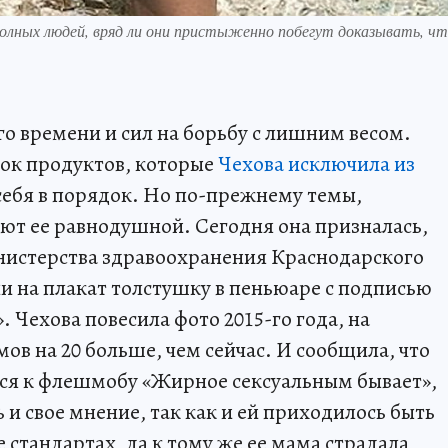
полных людей, вряд ли они пристыженно побегут доказывать, ч
о времени и сил на борьбу с лишним весом.
сок продуктов, которые
Чехова исключила из
 себя в порядок. Но по-прежнему темы,
яют ее равнодушной. Сегодня она призналась,
нистерства здравоохранения Краснодарского
и на плакат толстушку в пеньюаре с подписью
 Чехова повесила фото 2015-го года, на
в на 20 больше, чем сейчас. И сообщила, что
ся к флешмобу «Жирное сексуальным бывает»,
и свое мнение, так как и ей приходилось быть
стандартах, да к тому же ее мама страдала