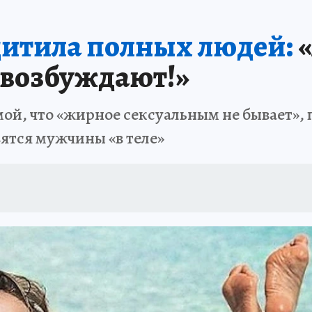
щитила полных людей:
«
 возбуждают!»
й, что «жирное сексуальным не бывает», 
вятся мужчины «в теле»