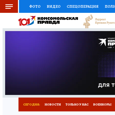
ФОТО
ВИДЕО
СПЕЦОПЕРАЦИЯ
ПОЛ
СОЦПОДДЕРЖКА
НАУКА
СПОРТ
КО
ВЫБОР ЭКСПЕРТОВ
ДОКТОР
ФИНАНС
КНИЖНАЯ ПОЛКА
ПРОГНОЗЫ НА СПОРТ
ПРЕСС-ЦЕНТР
НЕДВИЖИМОСТЬ
ТЕЛЕ
РАДИО КП
РЕКЛАМА
ТЕСТЫ
НОВОЕ 
СЕГОДНЯ:
НОВОСТИ
ТОЛЬКО У НАС
ВОЕНКОРЫ