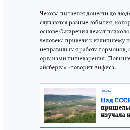
Чехова пытается донести до люде
случаются разные события, кото
основе Ожирения лежат психоло
человека привели к излишнему н
неправильная работа гормонов, 
органами пищеварения. Повышен
айсберга» - говорит Анфиса.
НАУКА
Над СССР
пришельце
изучала 