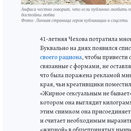
Анфиса честно говорит, что если публично гнобить 
достойны любви
Фото:
Личная страница героя публикации в соцсети.
41-летняя Чехова потратила мног
Буквально на днях появился спи
своего рациона
, чтобы привести
связанные с формами, не оставл
что была поражена рекламой ми
края, чьи креативщики поместил
«Жирное сексуальным не бывает».
котором она выглядит килограммо
этим снимком она присоединяет
и считает необходимым выразить 
«жирной» в общепринятых нынче 