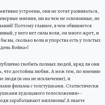
итивно устроены, они не хотят развиваться,
неверные мнения, ни на чем не основанные, не
знаний! Поэтому главное, в чем обвиняется
нивый, у него нет силы воли, он много жрет, и
бы вы, сколько воли и упорства есть у толстых
день Война»!
 публично гнобить полных людей, вряд ли они
, что достойны любви. А меж тем, по мнению
 люди (и она не исключение), и
нами фильмы с толстушками. Статистически
вушками худощавого телосложения» -
юди зарабатывают миллионы! А знаете