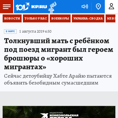
НОВОСТИ
ТОЛЬКО У НАС
ВОЕНКОРЫ
УКРАИНА: СВОДКА
КП В М
1 августа 2019 6:50
В МИРЕ
Толкнувший мать с ребёнком
под поезд мигрант был героем
брошюры о «хороших
мигрантах»
Сейчас детоубийцу Хабте Арайю пытаются
объявить безобидным сумасшедшим