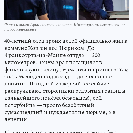
Фото и видео Араи нашлись на сайте Швейцарского агентства по
трудоустройству.
40-летний отец троих детей официально жил в
коммуне Хорген под Цюрихом. До
Франкфурта-на-Майне оттуда — 300
километров. Зачем Арая потащился в
финансовую столицу Германии и принялся там
толкать людей под поезд — до сих пор не
понятно. По одной из версий (её сейчас
раскручивают сторонники открытых границ и
дальнейшего приёма беженцев), сей
детоубийца — просто безобидный
сумасшедший и нуждается не тюрьме, а в
лечении.
На франкфуртскую платформу, где он убил