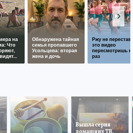
мера на
Обнаружена тайная
Ржу не перестава
а: Что
семья пропавшего
это видео
оряют,
Усольцева: вторая
пересмотришь н
видят...
жена и дочь
раз
Вышла серия
домашних ТВ,