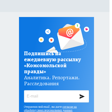
Подпишись на
ежедневную рассылку
«Комсомольской
правды»
Аналитика. Репортажи.
Расследования
Отправляя свой email , вы даете
согласие на
обработку своих персональных данных