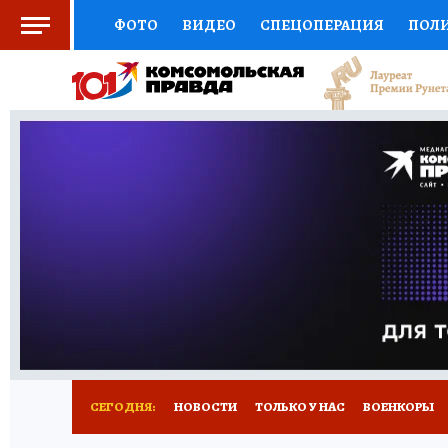
ФОТО
ВИДЕО
СПЕЦОПЕРАЦИЯ
ПОЛ
СОЦПОДДЕРЖКА
НАУКА
СПОРТ
КО
ВЫБОР ЭКСПЕРТОВ
ДОКТОР
ФИНАНС
КНИЖНАЯ ПОЛКА
ПРОГНОЗЫ НА СПОРТ
ПРЕСС-ЦЕНТР
НЕДВИЖИМОСТЬ
ТЕЛЕ
РАДИО КП
РЕКЛАМА
ТЕСТЫ
НОВОЕ 
СЕГОДНЯ:
НОВОСТИ
ТОЛЬКО У НАС
ВОЕНКОРЫ