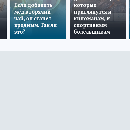
Если добавить
которые
мёд в горячий
приглянутся и
чай, он станет
киноманам, и
вредным. Так ли
спортивным
это?
болельщикам