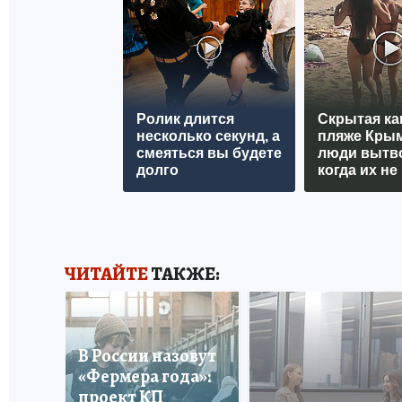
Ролик длится
Скрытая ка
несколько секунд, а
пляже Крым
смеяться вы будете
люди вытв
долго
когда их не 
ЧИТАЙТЕ
ТАКЖЕ:
В России назовут
«Фермера года»:
проект КП