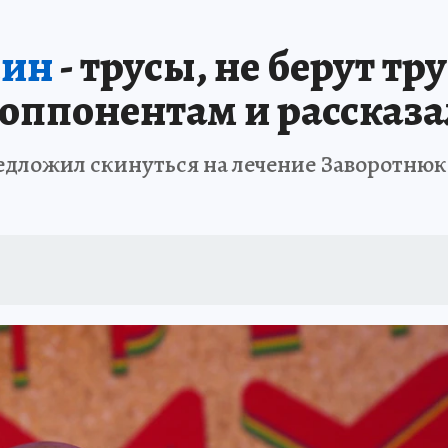
нин
- трусы, не берут т
оппонентам и рассказал
едложил скинуться на лечение Заворотнюк