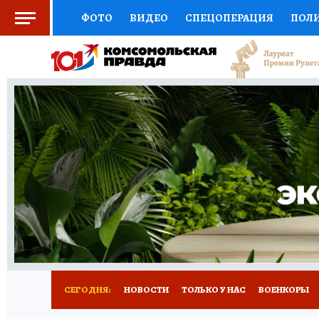
ФОТО
ВИДЕО
СПЕЦОПЕРАЦИЯ
ПОЛ
СОЦПОДДЕРЖКА
НАУКА
СПОРТ
КО
ВЫБОР ЭКСПЕРТОВ
ДОКТОР
ФИНАНС
КНИЖНАЯ ПОЛКА
ПРОГНОЗЫ НА СПОРТ
ПРЕСС-ЦЕНТР
НЕДВИЖИМОСТЬ
ТЕЛЕ
РАДИО КП
РЕКЛАМА
ТЕСТЫ
НОВОЕ 
СЕГОДНЯ:
НОВОСТИ
ТОЛЬКО У НАС
ВОЕНКОРЫ