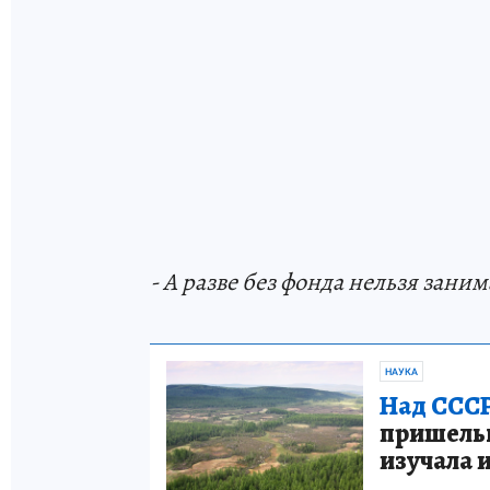
- А разве без фонда нельзя зан
НАУКА
Над СССР
пришельце
изучала 