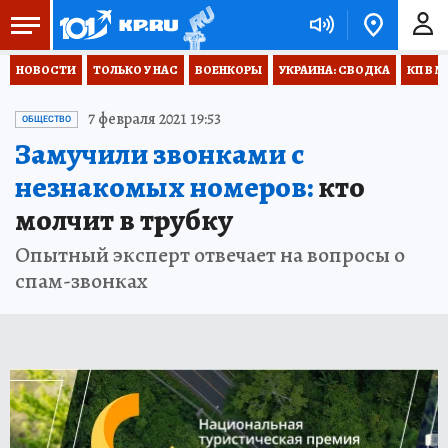
НОВОСТИ
ТОЛЬКО У НАС
ВОЕНКОРЫ
УКРАИНА: СВОДКА
КП В М
7 февраля 2021 19:53
ОБЩЕСТВО
Замучили звонками с
незнакомых номеров:
кто
молчит в трубку
Опытный эксперт отвечает на вопросы о
спам-звонках