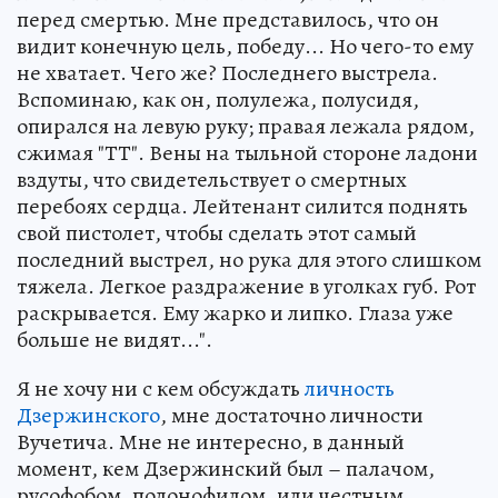
перед смертью. Мне представилось, что он
видит конечную цель, победу... Но чего-то ему
не хватает. Чего же? Последнего выстрела.
Вспоминаю, как он, полулежа, полусидя,
опирался на левую руку; правая лежала рядом,
сжимая "ТТ". Вены на тыльной стороне ладони
вздуты, что свидетельствует о смертных
перебоях сердца. Лейтенант силится поднять
свой пистолет, чтобы сделать этот самый
последний выстрел, но рука для этого слишком
тяжела. Легкое раздражение в уголках губ. Рот
раскрывается. Ему жарко и липко. Глаза уже
больше не видят...".
Я не хочу ни с кем обсуждать
личность
Дзержинского
, мне достаточно личности
Вучетича. Мне не интересно, в данный
момент, кем Дзержинский был – палачом,
русофобом, полонофилом, или честным