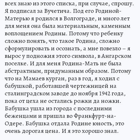
всех знаю из этого списка, при случае, спрошу.
Я подписал за Вучетича. Под его Родиной-
Матерью я родился в Волгограде, и много лет
для меня она была материальным, каменным
воплощением Родины. Потому что ребенку
сложно понять, что такое Родина, сложно
сформулировать и осознать, а мне повезло – я
вырос у подножия этого символа, в Ангарском
поселке. И для меня Родина-Мать не была
абстрактным, придуманным образом. Потому
что на Мамаев курган, раз в год, я ходил с
бабушкой, работавшей чертежницей на
сталинградском заводе до ноября 1942 года,
пока от цеха не остались рожки да ножки.
Бабушка ушла из города с последними
беженцами и пришла во Франкфурт-на-
Одере. Бабушка отдала Родине юность, это
очень дорогая цена. И я это хорошо знал.