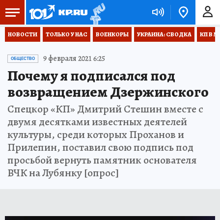
НОВОСТИ
ТОЛЬКО У НАС
ВОЕНКОРЫ
УКРАИНА: СВОДКА
КП В М
9 февраля 2021 6:25
ОБЩЕСТВО
Почему я подписался под
возвращением Дзержинского
Спецкор «КП» Дмитрий Стешин вместе с
двумя десятками известных деятелей
культуры, среди которых Проханов и
Прилепин, поставил свою подпись под
просьбой вернуть памятник основателя
ВЧК на Лубянку [опрос]