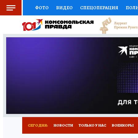
ФОТО
ВИДЕО
СПЕЦОПЕРАЦИЯ
ПОЛ
СОЦПОДДЕРЖКА
НАУКА
СПОРТ
КО
ВЫБОР ЭКСПЕРТОВ
ДОКТОР
ФИНАНС
КНИЖНАЯ ПОЛКА
ПРОГНОЗЫ НА СПОРТ
ПРЕСС-ЦЕНТР
НЕДВИЖИМОСТЬ
ТЕЛЕ
РАДИО КП
РЕКЛАМА
ТЕСТЫ
НОВОЕ 
СЕГОДНЯ:
НОВОСТИ
ТОЛЬКО У НАС
ВОЕНКОРЫ