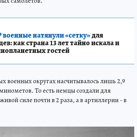
евых самолетов.
 военные натянули «сетку»
для
в: как страна 13 лет тайно искала и
инопланетных гостей
ных военных округах насчитывалось лишь 2,9
и минометов. То есть немцы создали для
ивой силе почти в 2 раза, а в артиллерии - в