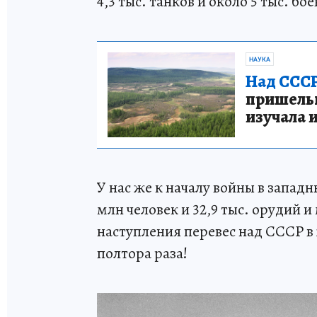
4,3 тыс. танков и около 5 тыс. бо
НАУКА
Над СССР
пришельце
изучала 
У нас же к началу войны в запад
млн человек и 32,9 тыс. орудий 
наступления перевес над СССР в ж
полтора раза!