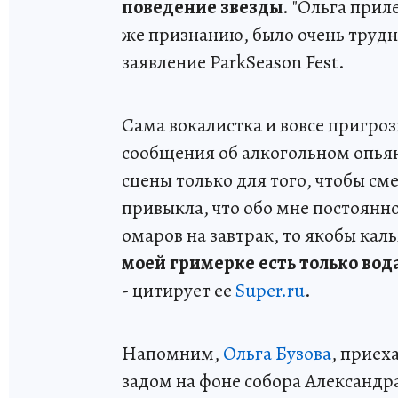
поведение звезды
. "Ольга прил
же признанию, было очень трудно
заявление ParkSeason Fest.
Сама вокалистка и вовсе пригро
сообщения об алкогольном опьян
сцены только для того, чтобы см
привыкла, что обо мне постоянн
омаров на завтрак, то якобы каль
моей гримерке есть только вода
- цитирует ее
Super.ru
.
Напомним,
Ольга Бузова
, приех
задом на фоне собора Александр