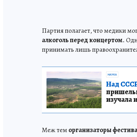
Партия полагает, что медики мо
алкоголь перед концертом
. Од
принимать лишь правоохраните
НАУКА
Над СССР
пришельце
изучала 
Меж тем
организаторы фестива