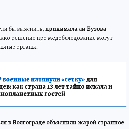
гли бы выяснить,
принимала ли Бузова
нако решение про медобследование могут
льные органы.
 военные натянули «сетку»
для
в: как страна 13 лет тайно искала и
инопланетных гостей
ля в Волгограде объяснили жарой странное