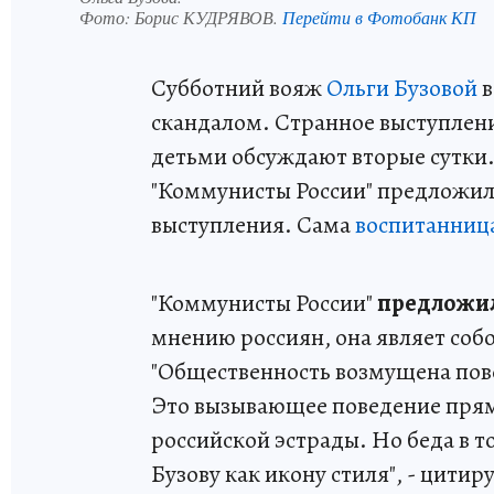
Фото:
Борис КУДРЯВОВ.
Перейти в Фотобанк КП
Субботний вояж
Ольги Бузовой
в
скандалом. Странное выступлен
детьми обсуждают вторые сутки. 
"Коммунисты России" предложил
выступления. Сама
воспитанница
"Коммунисты России"
предложил
мнению россиян, она являет соб
"Общественность возмущена пове
Это вызывающее поведение прям
российской эстрады. Но беда в 
Бузову как икону стиля", - цити