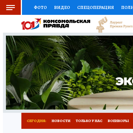
ФОТО
ВИДЕО
СПЕЦОПЕРАЦИЯ
ПОЛ
СОЦПОДДЕРЖКА
НАУКА
СПОРТ
КО
ВЫБОР ЭКСПЕРТОВ
ДОКТОР
ФИНАНС
КНИЖНАЯ ПОЛКА
ПРОГНОЗЫ НА СПОРТ
ПРЕСС-ЦЕНТР
НЕДВИЖИМОСТЬ
ТЕЛЕ
РАДИО КП
РЕКЛАМА
ТЕСТЫ
НОВОЕ 
СЕГОДНЯ:
НОВОСТИ
ТОЛЬКО У НАС
ВОЕНКОРЫ