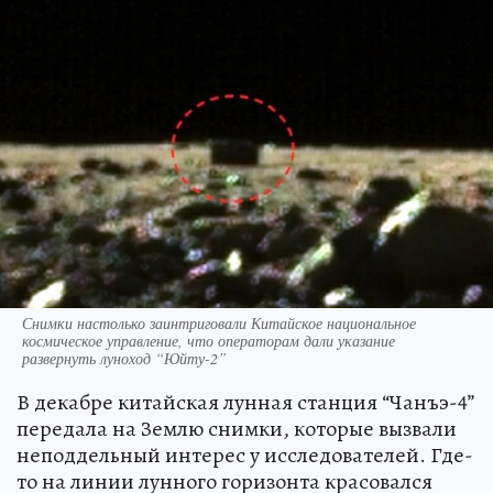
Снимки настолько заинтриговали Китайское национальное
космическое управление, что операторам дали указание
развернуть луноход “Юйту-2”
В декабре китайская лунная станция “Чанъэ-4”
передала на Землю снимки, которые вызвали
неподдельный интерес у исследователей. Где-
то на линии лунного горизонта красовался