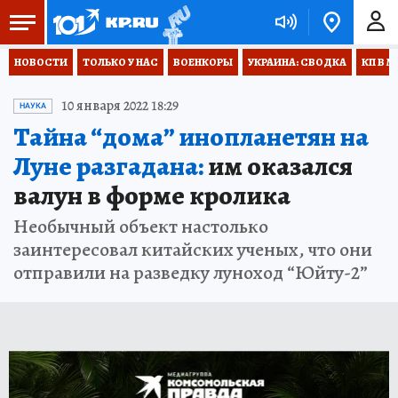
НОВОСТИ
ТОЛЬКО У НАС
ВОЕНКОРЫ
УКРАИНА: СВОДКА
КП В М
10 января 2022 18:29
НАУКА
Тайна “дома” инопланетян на
Луне разгадана:
им оказался
валун в форме кролика
Необычный объект настолько
заинтересовал китайских ученых, что они
отправили на разведку луноход “Юйту-2”