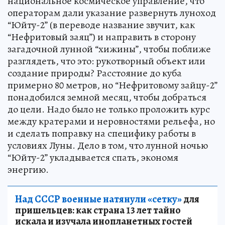
национальное космическое управление, что
операторам дали указание развернуть луноход
“Юйту-2” (в переводе название звучит, как
“Нефритовый заяц”) и направить в сторону
загадочной лунной “хижины”, чтобы поближе
разглядеть, что это: рукотворный объект или
создание природы? Расстояние до куба
примерно 80 метров, но “Нефритовому зайцу-2”
понадобился земной месяц, чтобы добраться
до цели. Надо было не только проложить курс
между кратерами и неровностями рельефа, но
и сделать поправку на специфику работы в
условиях Луны. Дело в том, что лунной ночью
“Юйту-2” укладывается спать, экономя
энергию.
Над СССР военные натянули «сетку»
для
пришельцев: как страна 13 лет тайно
искала и изучала инопланетных гостей