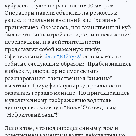
кубу вплотную - на расстояние 10 метров.
Операторы навели объектив на резкость и
увидели реальный внешний вид “хижины”
пришельцев. Оказалось, что таинственный куб
был всего лишь игрой света, тени и искажения
перспективы, и в действительности
представлял собой каменную глыбу.
Официальный
блог “Юйту-2”
описывает это
событие следующим образом: “Приблизившись
к объекту, оператор не смог скрыть
разочарования: таинственная “хижина”
высотой с Триумфальную арку в реальности
оказалась гораздо меньше. Но приглядевшись
к увеличенному изображению водитель
лунохода воскликнул: “Боже! Это ведь сам
“Нефритовый заяц”!”
Дело в том, что под определенным углом и
освещением каменный валун действительно