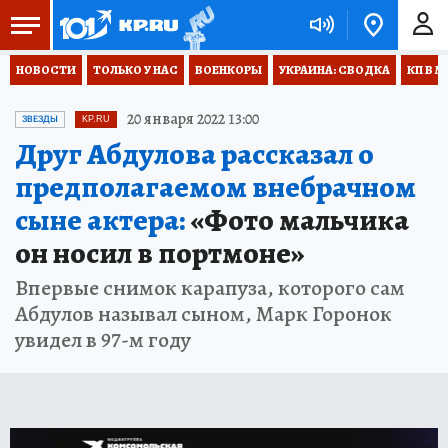
НОВОСТИ
ТОЛЬКО У НАС
ВОЕНКОРЫ
УКРАИНА: СВОДКА
КП В М
20 января 2022 13:00
ЗВЕЗДЫ
KP.RU
Друг Абдулова рассказал о
предполагаемом внебрачном
сыне актера:
«Фото мальчика
он носил в портмоне»
Впервые снимок карапуза, которого сам
Абдулов называл сыном, Марк Горонок
увидел в 97-м году