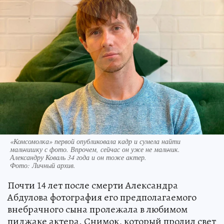
«Комсомолка» первой опубликовала кадр и сумела найти
мальчишку с фото. Впрочем, сейчас он уже не мальчик.
Александру Коваль 34 года и он тоже актер.
Фото:
Личный архив.
Почти 14 лет после смерти Александра
Абдулова фотография его предполагаемого
внебрачного сына пролежала в любимом
пиджаке актера. Снимок, который пролил свет