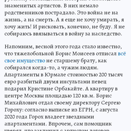
знаменитых артистов. В них немало
родственников пострадало. Это война не на
жизнь, а на смерть. А я еще не хочу умирать, я
хочу жить! И рисковать, конечно, не буду. Я не
собираюсь ввязываться в войну за наследство.
Напомним, весной этого года стало известно,
что тяжелобольной Борис Моисеев отписал
всё
свое имущество
не старшему брату, как
собирался когда-то, а чужим людям.
Апартаменты в Юрмале стоимостью 200 тысяч
евро разбитый двумя инсультами певец
подарил Кристине Орбакайте. А квартиру в
центре Москвы площадью 120 кв.м. Борис
Михайлович отдал своему директору Сергею
Гороху: согласно выписке из ЕГРН, с августа
2020 года Горох владеет звездными
апартаментами. Впрочем, сам помощник
уверял, что заключил с артистом договор