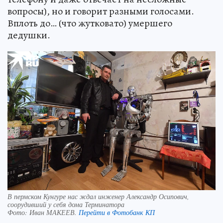
вопросы), но и говорит разными голосами.
Вплоть до… (что жутковато) умершего
дедушки.
В пермском Кунгуре нас ждал инженер Александр Осипович,
соорудивший у себя дома Терминатора
Фото:
Иван МАКЕЕВ.
Перейти в Фотобанк КП