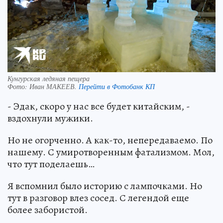
Кунгурская ледяная пещера
Фото:
Иван МАКЕЕВ.
Перейти в Фотобанк КП
- Эдак, скоро у нас все будет китайским, -
вздохнули мужики.
Но не огорченно. А как-то, непередаваемо. По
нашему. С умиротворенным фатализмом. Мол,
что тут поделаешь…
Я вспомнил было историю с лампочками. Но
тут в разговор влез сосед. С легендой еще
более забористой.