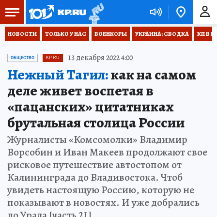
НОВОСТИ
ТОЛЬКО У НАС
ВОЕНКОРЫ
УКРАИНА: СВОДКА
КП В М
13 декабря 2022 4:00
ОБЩЕСТВО
KP.RU
Нежный Тагил:
как на самом
деле живет воспетая в
«пацанских» цитатниках
брутальная столица России
Журналисты «Комсомолки» Владимир
Ворсобин и Иван Макеев продолжают свое
рисковое путешествие автостопом от
Калининграда до Владивостока. Чтоб
увидеть настоящую Россию, которую не
показывают в новостях. И уже добрались
до Урала [часть 21]