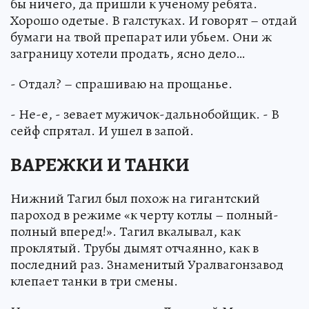
бы ничего, да пришли к ученому ребята.
Хорошо одетые. В галстуках. И говорят – отдай
бумаги на твой препарат или убьем. Они ж
заграницу хотели продать, ясно дело…
- Отдал? – спрашиваю на прощанье.
- Не-е, - зевает мужичок-дальнобойщик. - В
сейф спрятал. И ушел в запой.
ВАРЕЖКИ И ТАНКИ
Нижний Тагил был похож на гигантский
пароход в режиме «к черту котлы – полный-
полный вперед!». Тагил вкалывал, как
проклятый. Трубы дымят отчаянно, как в
последний раз. Знаменитый Уралвагонзавод
клепает танки в три смены.