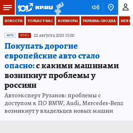
НОВОСТИ
ТОЛЬКО У НАС
ВОЕНКОРЫ
УКРАИНА: СВОДКА
КП В М
22 августа 2023 15:00
АВТО
KP.RU
Покупать дорогие
европейские авто стало
опасно:
с какими машинами
возникнут проблемы у
россиян
Автоэксперт Рузанов: проблемы с
доступом к ПО BMW, Audi, Mercedes-Benz
возникнут у владельцев новых машин