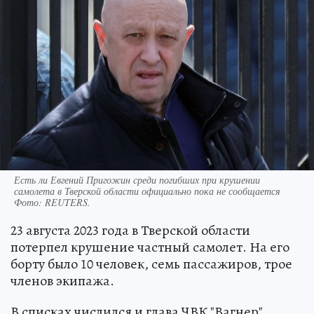
Есть ли Евгений Пригожин среди погибших при крушении
самолета в Тверской области официально пока не сообщается
Фото:
REUTERS.
23 августа 2023 года в Тверской области
потерпел крушение частный самолет. На его
борту было 10 человек, семь пассажиров, трое
членов экипажа.
В списках числился и глава ЧВК "Вагнер"