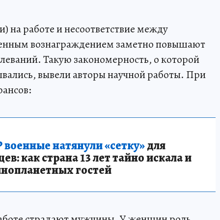
и) на работе и несоответствие между
ченным вознаграждением заметно повышают
олеваний. Такую закономерность, о которой
ывались, вывели авторы научной работы. При
юансов:
 военные натянули «сетку»
для
в: как страна 13 лет тайно искала и
инопланетных гостей
 работе страдают мужчины. У женщин роль