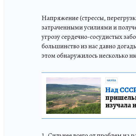
Напряжение (стрессы, перегрузк
затраченными усилиями и полу
угрозу сердечно-сосудистых заб
большинство из нас давно догад
этом обнаружилось несколько н
НАУКА
Над СССР
пришельце
изучала 
1. Сильнее всего от проблем на