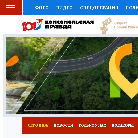
ФОТО
ВИДЕО
СПЕЦОПЕРАЦИЯ
ПОЛ
СОЦПОДДЕРЖКА
НАУКА
СПОРТ
КО
ВЫБОР ЭКСПЕРТОВ
ДОКТОР
ФИНАНС
КНИЖНАЯ ПОЛКА
ПРОГНОЗЫ НА СПОРТ
ПРЕСС-ЦЕНТР
НЕДВИЖИМОСТЬ
ТЕЛЕ
РАДИО КП
РЕКЛАМА
ТЕСТЫ
НОВОЕ 
СЕГОДНЯ:
НОВОСТИ
ТОЛЬКО У НАС
ВОЕНКОРЫ