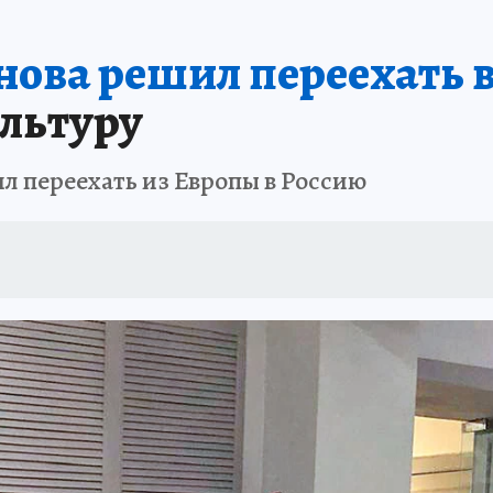
ова решил переехать в
ультуру
л переехать из Европы в Россию