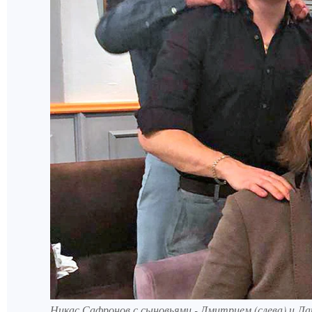
Никас Сафронов с сыновьями - Дмитрием (слева) и Л