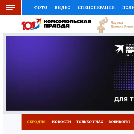
ФОТО
ВИДЕО
СПЕЦОПЕРАЦИЯ
ПОЛ
СОЦПОДДЕРЖКА
НАУКА
СПОРТ
КО
ВЫБОР ЭКСПЕРТОВ
ДОКТОР
ФИНАНС
КНИЖНАЯ ПОЛКА
ПРОГНОЗЫ НА СПОРТ
ПРЕСС-ЦЕНТР
НЕДВИЖИМОСТЬ
ТЕЛЕ
РАДИО КП
РЕКЛАМА
ТЕСТЫ
НОВОЕ 
СЕГОДНЯ:
НОВОСТИ
ТОЛЬКО У НАС
ВОЕНКОРЫ