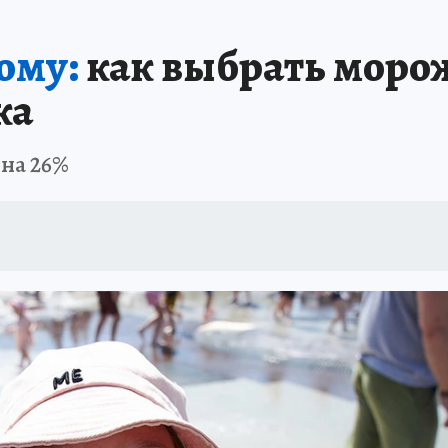
ому:
как выбрать морож
ка
 на 26%