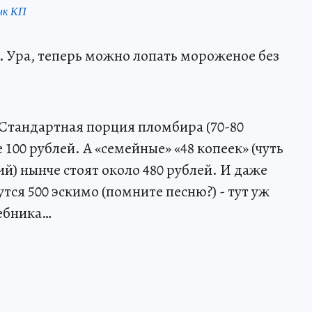
нк КП
. Ура, теперь можно лопать мороженое без
 Стандартная порция пломбира (70-80
100 рублей. А «семейные» «48 копеек» (чуть
ий) нынче стоят около 480 рублей. И даже
тся 500 эскимо (помните песню?) - тут уж
шебника…