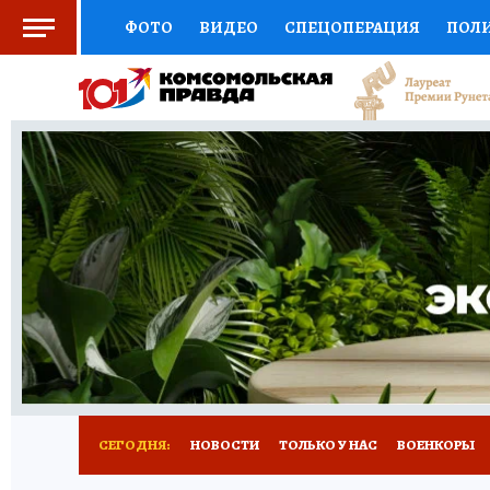
ФОТО
ВИДЕО
СПЕЦОПЕРАЦИЯ
ПОЛ
СОЦПОДДЕРЖКА
НАУКА
СПОРТ
КО
ВЫБОР ЭКСПЕРТОВ
ДОКТОР
ФИНАНС
КНИЖНАЯ ПОЛКА
ПРОГНОЗЫ НА СПОРТ
ПРЕСС-ЦЕНТР
НЕДВИЖИМОСТЬ
ТЕЛЕ
РАДИО КП
РЕКЛАМА
ТЕСТЫ
НОВОЕ 
СЕГОДНЯ:
НОВОСТИ
ТОЛЬКО У НАС
ВОЕНКОРЫ