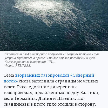
Украинский след в истории с подрывом «Северных потоков» так
усердно мусолится в прессе, что все как-то подзабыли о куда
более вероятных виновниках ЧП...
Фото:
REUTERS.
Тема
взорванных газопроводов «Северный
поток»
снова заполнила страницы немецких
газет. Расследование диверсии на
газопроводах, проложенных по дну Балтики,
вели Германия, Дания и Швеция. Но
скандинавы в итоге тихо отошли в сторону,