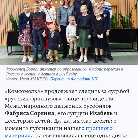
Уроженец Бордо, инженер по образованию, Фабрис переехал в
Россию с женой и детьми в 2015 году
Фото:
Иван МАКЕЕВ.
Перейти в Фотобанк КП
«Комсомолка» продолжает следить за судьбой
«русских французов» - вице-президента
Международного движения русофилов
Фабриса Сорлина
, его супруги
Изабель
и
десятерых детей. Да-да, их уже десять: с
момента публикации нашего
прошлого
материала
на свет появилась еще одна дочка.