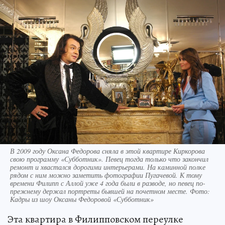
В 2009 году Оксана Федорова сняла в этой квартире Киркорова
свою программу «Субботник». Певец тогда только что закончил
ремонт и хвастался дорогими интерьерами. На каминной полке
рядом с ним можно заметить фотографии Пугачевой. К тому
времени Филипп с Аллой уже 4 года были в разводе, но певец по-
прежнему держал портреты бывшей на почетном месте. Фото:
Кадры из шоу Оксаны Федоровой «Субботник»
Эта квартира в Филипповском переулке