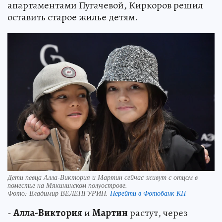
апартаментами Пугачевой, Киркоров решил
оставить старое жилье детям.
Дети певца Алла-Виктория и Мартин сейчас живут с отцом в
поместье на Мякининском полуострове.
Фото:
Владимир ВЕЛЕНГУРИН.
Перейти в Фотобанк КП
-
Алла-Виктория
и
Мартин
растут, через