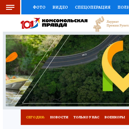
ФОТО
ВИДЕО
СПЕЦОПЕРАЦИЯ
ПОЛ
СОЦПОДДЕРЖКА
НАУКА
СПОРТ
КО
ВЫБОР ЭКСПЕРТОВ
ДОКТОР
ФИНАНС
КНИЖНАЯ ПОЛКА
ПРОГНОЗЫ НА СПОРТ
ПРЕСС-ЦЕНТР
НЕДВИЖИМОСТЬ
ТЕЛЕ
РАДИО КП
РЕКЛАМА
ТЕСТЫ
НОВОЕ 
СЕГОДНЯ:
НОВОСТИ
ТОЛЬКО У НАС
ВОЕНКОРЫ