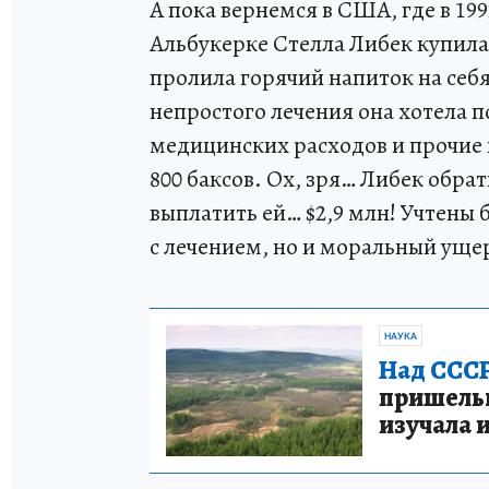
А пока вернемся в США, где в 19
Альбукерке Стелла Либек купила
пролила горячий напиток на себя
непростого лечения она хотела п
медицинских расходов и прочие 
800 баксов. Ох, зря… Либек обра
выплатить ей… $2,9 млн! Учтены 
с лечением, но и моральный уще
НАУКА
Над СССР
пришельце
изучала 