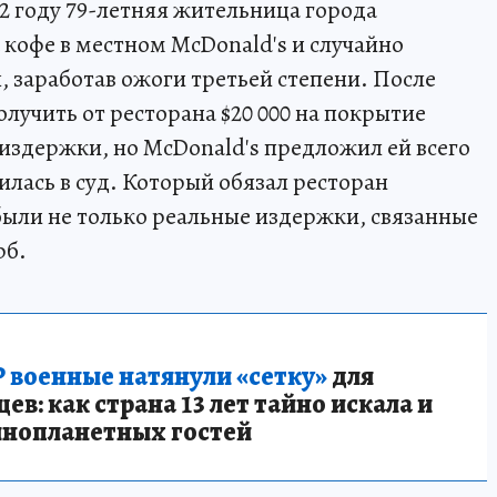
92 году 79-летняя жительница города
 кофе в местном McDonald's и случайно
, заработав ожоги третьей степени. После
олучить от ресторана $20 000 на покрытие
издержки, но McDonald's предложил ей всего
тилась в суд. Который обязал ресторан
были не только реальные издержки, связанные
рб.
 военные натянули «сетку»
для
в: как страна 13 лет тайно искала и
инопланетных гостей