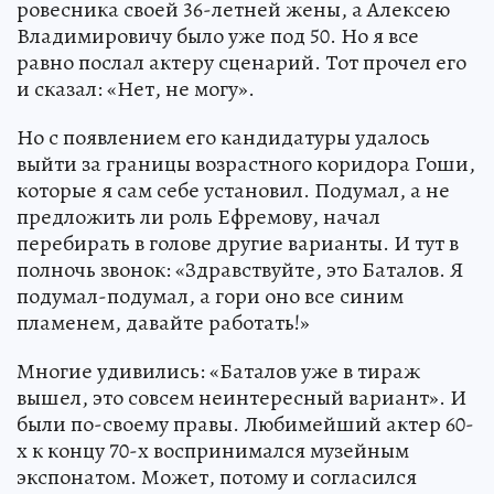
ровесника своей 36-летней жены, а Алексею
Владимировичу было уже под 50. Но я все
равно послал актеру сценарий. Тот прочел его
и сказал: «Нет, не могу».
Но с появлением его кандидатуры удалось
выйти за границы возрастного коридора Гоши,
которые я сам себе установил. Подумал, а не
предложить ли роль Ефремову, начал
перебирать в голове другие варианты. И тут в
полночь звонок: «Здравствуйте, это Баталов. Я
подумал-подумал, а гори оно все синим
пламенем, давайте работать!»
Многие удивились: «Баталов уже в тираж
вышел, это совсем неинтересный вариант». И
были по-своему правы. Любимейший актер 60-
х к концу 70-х воспринимался музейным
экспонатом. Может, потому и согласился