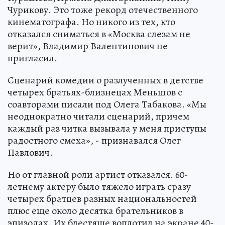
Чурикову. Это тоже рекорд отечественного
кинематографа. Но никого из тех, кто
отказался сниматься в «Москва слезам не
верит», Владимир Валентинович не
пригласил.
Сценарий комедии о разлученных в детстве
четырех братьях-близнецах Меньшов с
соавторами писали под Олега Табакова. «Мы
неоднократно читали сценарий, причем
каждый раз читка вызывала у меня приступы
радостного смеха», - признавался Олег
Павлович.
Но от главной роли артист отказался. 60-
летнему актеру было тяжело играть сразу
четырех братцев разных национальностей
плюс еще около десятка брательников в
эпизодах. Их блестяще воплотил на экране 40-