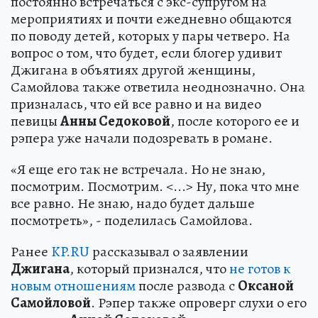
постоянно встречаться с экс-супругом на
мероприятиях и почти ежедневно общаются
по поводу детей, которых у пары четверо. На
вопрос о том, что будет, если блогер удивит
Джигана в объятиях другой женщины,
Самойлова также ответила неоднозначно. Она
призналась, что ей все равно и на видео
певицы
Анны Седоковой
, после которого ее и
рэпера уже начали подозревать в романе.
«Я еще его так не встречала. Но не знаю,
посмотрим. Посмотрим. <...> Ну, пока что мне
все равно. Не знаю, надо будет дальше
посмотреть», - поделилась Самойлова.
Ранее
KP.RU
рассказывал о заявлении
Джигана
, который признался, что
не готов к
новым отношениям
после развода с
Оксаной
Самойловой
. Рэпер также опроверг слухи о его