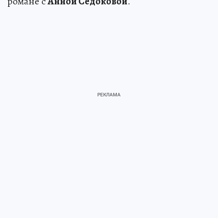
романе с
Анной Седоковой
.