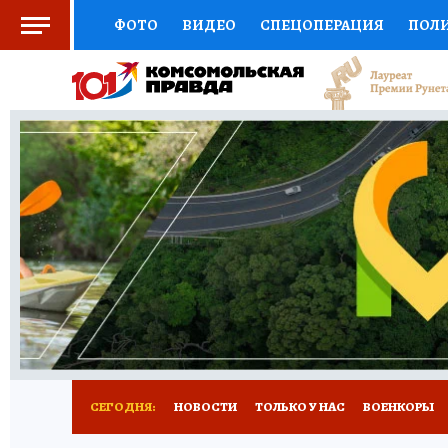
ФОТО
ВИДЕО
СПЕЦОПЕРАЦИЯ
ПОЛ
СОЦПОДДЕРЖКА
НАУКА
СПОРТ
КО
ВЫБОР ЭКСПЕРТОВ
ДОКТОР
ФИНАНС
КНИЖНАЯ ПОЛКА
ПРОГНОЗЫ НА СПОРТ
ПРЕСС-ЦЕНТР
НЕДВИЖИМОСТЬ
ТЕЛЕ
РАДИО КП
РЕКЛАМА
ТЕСТЫ
НОВОЕ 
СЕГОДНЯ:
НОВОСТИ
ТОЛЬКО У НАС
ВОЕНКОРЫ