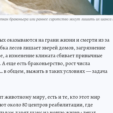
пкан браконьера или раннее сиротство могут лишить их шанса 
х оказываются на грани жизни и смерти из за
убка лесов лишает зверей домов, загрязнение
де, а изменение климата сбивает привычные
А еще есть браконьерство, рост числа
… в общем, выжить в таких условиях — задача
т животному миру, есть и те, кто этот мир
ают около 80 центров реабилитации, где
львам дарят шанс на новую жизнь: лечат,