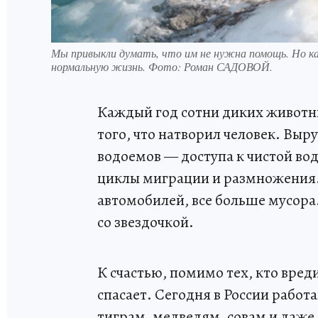
Мы привыкли думать, что им не нужна помощь. Но ка
нормальную жизнь. Фото: Роман САДОВОЙ.
Каждый год сотни диких животны
того, что натворил человек. Выр
водоемов — доступа к чистой во
циклы миграции и размножения. 
автомобилей, все больше мусора
со звездочкой.
К счастью, помимо тех, кто вреди
спасает. Сегодня в России работ
тиграм, медведям, совам и даже 