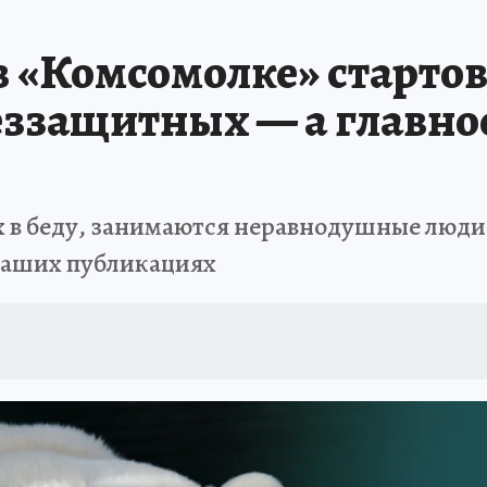
в «Комсомолке» старто
еззащитных — а главное,
 в беду, занимаются неравнодушные люди п
наших публикациях