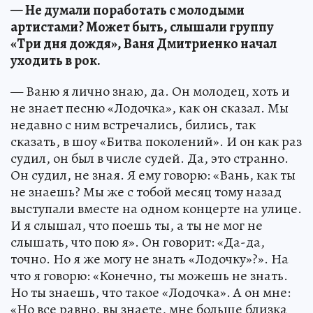
— Не думали поработать с молодыми
артистами? Может быть, слышали группу
«Три дня дождя», Ваня Дмитриенко начал
уходить в рок.
— Ваню я лично знаю, да. Он молодец, хоть и
не знает песню «Лодочка», как он сказал. Мы
недавно с ним встречались, бились, так
сказать, в шоу «Битва поколений». И он как раз
судил, он был в числе судей. Да, это странно.
Он судил, не зная. Я ему говорю: «Вань, как ты
не знаешь? Мы же с тобой месяц тому назад
выступали вместе на одном концерте на улице.
И я слышал, что поешь ты, а ты не мог не
слышать, что пою я». Он говорит: «Да-да,
точно. Но я же могу не знать «Лодочку»?». На
что я говорю: «Конечно, ты можешь не знать.
Но ты знаешь, что такое «Лодочка». А он мне:
«Но все равно, вы знаете, мне больше близка