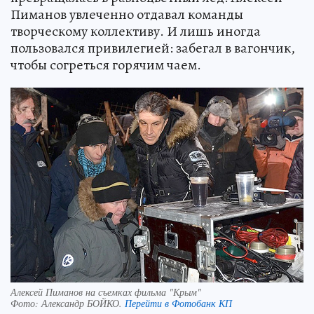
Пиманов увлеченно отдавал команды
творческому коллективу. И лишь иногда
пользовался привилегией: забегал в вагончик,
чтобы согреться горячим чаем.
Алексей Пиманов на съемках фильма "Крым"
Фото:
Александр БОЙКО.
Перейти в Фотобанк КП