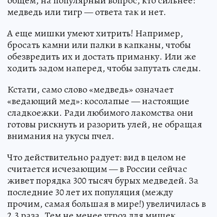
общем, на популярный вопрос, кто сильнее:
медведь или тигр — ответа так и нет.
А еще мишки умеют хитрить! Например,
бросать камни или палки в капканы, чтобы
обезвредить их и достать приманку. Или же
ходить задом наперед, чтобы запутать следы.
Кстати, само слово «медведь» означает
«ведающий мед»: косолапые — настоящие
сладкоежки. Ради любимого лакомства они
готовы рискнуть и разорить улей, не обращая
внимания на укусы пчел.
Что действительно радует: вид в целом не
считается исчезающим — в России сейчас
живет порядка 300 тысяч бурых медведей. За
последние 30 лет их популяция (между
прочим, самая большая в мире!) увеличилась в
2,3 раза. Тем не менее угроз для мишек