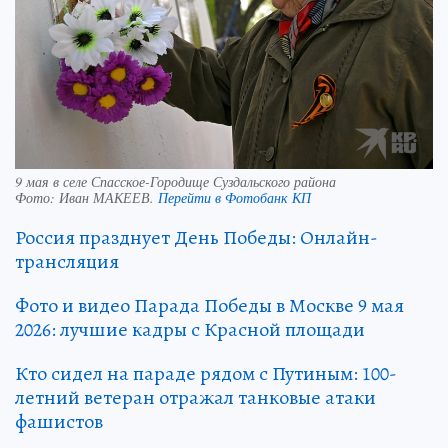
9 мая в селе Спасское-Городище Суздальского района
Фото:
Иван МАКЕЕВ.
Перейти в Фотобанк КП
Россия празднует День Победы: Онлайн-
трансляция
Фото и видео Парада Победы в Москве 9 мая
2026: лучшие кадры с Красной площади
Кто сидел на параде рядом с Путиным: 100-
летний ветеран отражал танковые атаки
фашистов