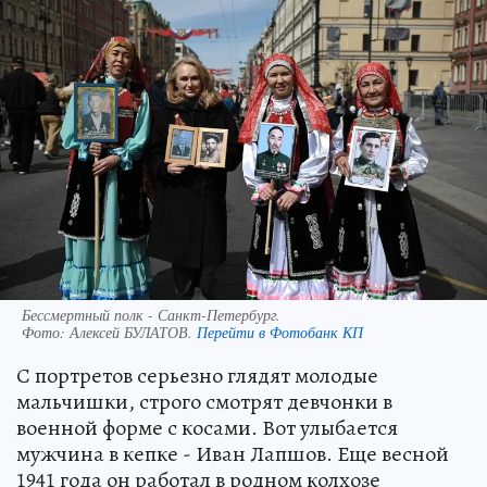
Бессмертный полк - Санкт-Петербург.
Фото:
Алексей БУЛАТОВ.
Перейти в Фотобанк КП
С портретов серьезно глядят молодые
мальчишки, строго смотрят девчонки в
военной форме с косами. Вот улыбается
мужчина в кепке - Иван Лапшов. Еще весной
1941 года он работал в родном колхозе