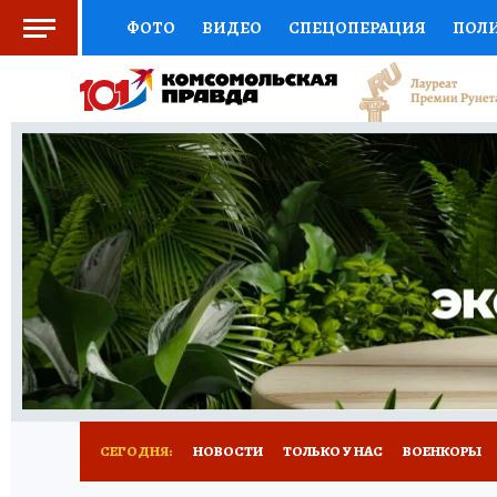
ФОТО
ВИДЕО
СПЕЦОПЕРАЦИЯ
ПОЛ
СОЦПОДДЕРЖКА
НАУКА
СПОРТ
КО
ВЫБОР ЭКСПЕРТОВ
ДОКТОР
ФИНАНС
КНИЖНАЯ ПОЛКА
ПРОГНОЗЫ НА СПОРТ
ПРЕСС-ЦЕНТР
НЕДВИЖИМОСТЬ
ТЕЛЕ
РАДИО КП
РЕКЛАМА
ТЕСТЫ
НОВОЕ 
СЕГОДНЯ:
НОВОСТИ
ТОЛЬКО У НАС
ВОЕНКОРЫ