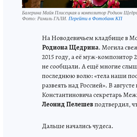
Балерина Майя Плисецкая и композитор Родион Щедр
Фото:
Рамиль ГАЛИ.
Перейти в Фотобанк КП
На Новодевичьем кладбище в Мо
Родиона Щедрина
. Могила свеж
2015 году, а её муж-композитор 
не сообщали. А ещё многие слы
последнюю волю: «тела наши пос
развеять над Россией». В август
Константиновича секретарь Ме
Леонид Пелешев
подтвердил, чт
Дальше начались чудеса.