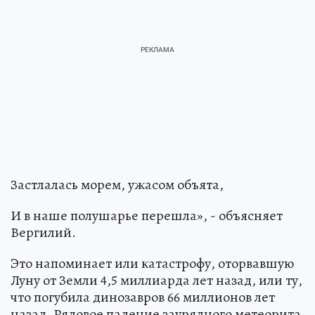
Застлалась морем, ужасом объята,
И в наше полушарье перешла», - объясняет
Вергилий.
Это напоминает или катастрофу, оторвавшую
Луну от Земли 4,5 миллиарда лет назад, или ту,
что погубила динозавров 66 миллионов лет
назад. Рядовое падение заурядного метеорита