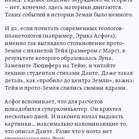
– нет, конечно, здесь материки двигаются.
Таких событий в истории Земли было немного.
И да, если почитать современных геологов-
планетологов (например, Эрика Асфога),
именно так выглядело столкновение прото-
Земли с планетой Тейя (размером с Марс), в
результате которого образовалась Луна.
Замените Люцифера на Тейю, и читайте
лекцию студентам стихами Данте. Даже такая
деталь, как «пробило до центра Земли», важна:
Тейя и прото-Земля слились своими ядрами.
Асфог вспоминает, что для расчетов
понадобился суперкомпьютер. Он кряхтел
несколько дней. И наконец начал выдавать
картинки… максимально напоминающие то,
что описал Данте. Разве что у поэта нет
упоминания про Луну.