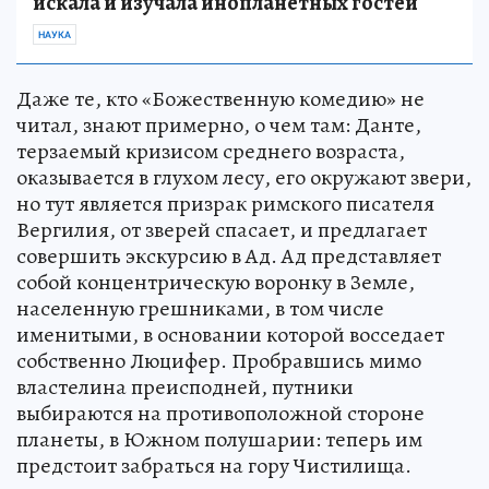
искала и изучала инопланетных гостей
НАУКА
Даже те, кто «Божественную комедию» не
читал, знают примерно, о чем там: Данте,
терзаемый кризисом среднего возраста,
оказывается в глухом лесу, его окружают звери,
но тут является призрак римского писателя
Вергилия, от зверей спасает, и предлагает
совершить экскурсию в Ад. Ад представляет
собой концентрическую воронку в Земле,
населенную грешниками, в том числе
именитыми, в основании которой восседает
собственно Люцифер. Пробравшись мимо
властелина преисподней, путники
выбираются на противоположной стороне
планеты, в Южном полушарии: теперь им
предстоит забраться на гору Чистилища.