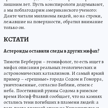
лишним лет. Пусть конспирологи додумывают,
а мы поблагодарим американского ученого:
Данте читали миллионы людей, но на строки,
лежавшие на поверхности, обратил внимание
только он.
КСТАТИ
Астероиды оставили следы в других мифах?
Тимоти Берберри – геомифолог, то есть ищет в
мифах описания реальных геологических и
астрономических катаклизмов. И самый яркий
пример – «грешные» города Содом и Гоморра,
уничтоженные, согласно Библии, огнем с
неба. Посетивший руины Содома в римское
время Иосиф Флавий сообщает, что на камнях
остались тени погибших в пламени людей: а
ведь после ядерной атаки на Хиросиму так и