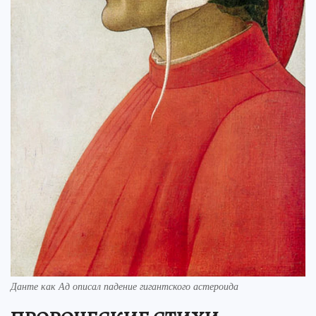
Данте как Ад описал падение гигантского астероида