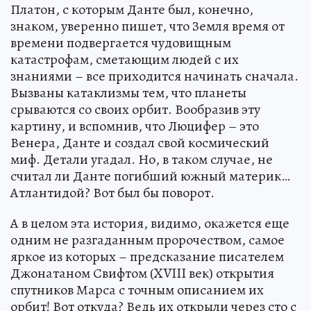
Платон, с которым Данте был, конечно,
знаком, уверенно пишет, что Земля время от
времени подвергается чудовищным
катастрофам, сметающим людей с их
знаниями – все приходится начинать сначала.
Вызваны катаклизмы тем, что планеты
срываются со своих орбит. Вообразив эту
картину, и вспомнив, что Люцифер – это
Венера, Данте и создал свой космический
миф. Детали угадал. Но, в таком случае, не
считал ли Данте погибший южный материк…
Атлантидой? Вот был бы поворот.
А в целом эта история, видимо, окажется еще
одним не разгаданным пророчеством, самое
яркое из которых – предсказание писателем
Джонатаном Свифтом (XVIII век) открытия
спутников Марса с точным описанием их
орбит! Вот откуда? Ведь их открыли через сто с