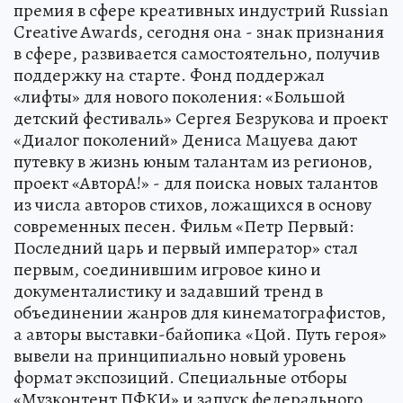
премия в сфере креативных индустрий Russian
Creative Awards, сегодня она - знак признания
в сфере, развивается самостоятельно, получив
поддержку на старте. Фонд поддержал
«лифты» для нового поколения: «Большой
детский фестиваль» Сергея Безрукова и проект
«Диалог поколений» Дениса Мацуева дают
путевку в жизнь юным талантам из регионов,
проект «АвторА!» - для поиска новых талантов
из числа авторов стихов, ложащихся в основу
современных песен. Фильм «Петр Первый:
Последний царь и первый император» стал
первым, соединившим игровое кино и
документалистику и задавший тренд в
объединении жанров для кинематографистов,
а авторы выставки-байопика «Цой. Путь героя»
вывели на принципиально новый уровень
формат экспозиций. Специальные отборы
«Музконтент ПФКИ» и запуск федерального