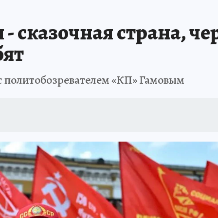
- сказочная страна, че
бят
 с политобозревателем «КП» Гамовым