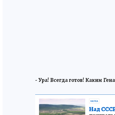
- Ура! Всегда готов! Каким Ге
НАУКА
Над СССР