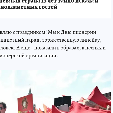
в: как страна 13 лет тайно искала и
инопланетных гостей
равляю с праздником! Мы к Дню пионерии
андиозный парад, торжественную линейку,
овек. А еще - показали в образах, в песнях и
пионерской организации.