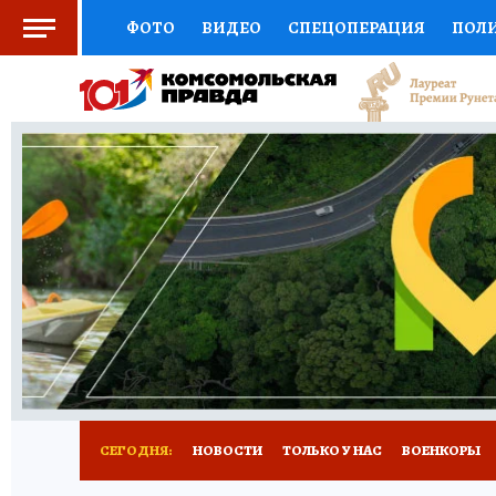
ФОТО
ВИДЕО
СПЕЦОПЕРАЦИЯ
ПОЛ
СОЦПОДДЕРЖКА
НАУКА
СПОРТ
КО
ВЫБОР ЭКСПЕРТОВ
ДОКТОР
ФИНАНС
КНИЖНАЯ ПОЛКА
ПРОГНОЗЫ НА СПОРТ
ПРЕСС-ЦЕНТР
НЕДВИЖИМОСТЬ
ТЕЛЕ
РАДИО КП
РЕКЛАМА
ТЕСТЫ
НОВОЕ 
СЕГОДНЯ:
НОВОСТИ
ТОЛЬКО У НАС
ВОЕНКОРЫ