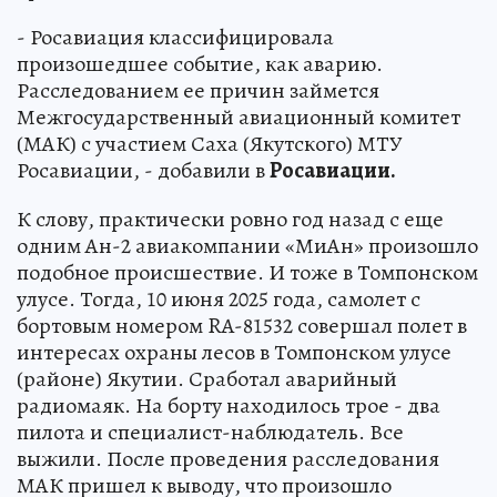
- Росавиация классифицировала
произошедшее событие, как аварию.
Расследованием ее причин займется
Межгосударственный авиационный комитет
(МАК) с участием Саха (Якутского) МТУ
Росавиации, - добавили в
Росавиации.
К слову, практически ровно год назад с еще
одним Ан-2 авиакомпании «МиАн» произошло
подобное происшествие. И тоже в Томпонском
улусе. Тогда, 10 июня 2025 года, самолет с
бортовым номером RA-81532 совершал полет в
интересах охраны лесов в Томпонском улусе
(районе) Якутии. Сработал аварийный
радиомаяк. На борту находилось трое - два
пилота и специалист-наблюдатель. Все
выжили. После проведения расследования
МАК пришел к выводу, что произошло