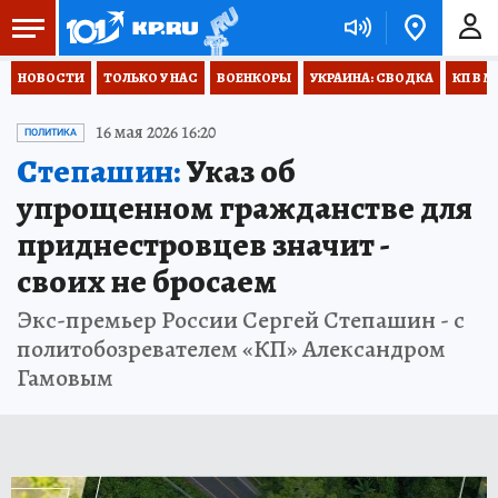
НОВОСТИ
ТОЛЬКО У НАС
ВОЕНКОРЫ
УКРАИНА: СВОДКА
КП В М
16 мая 2026 16:20
ПОЛИТИКА
Степашин:
Указ об
упрощенном гражданстве для
приднестровцев значит -
своих не бросаем
Экс-премьер России Сергей Степашин - с
политобозревателем «КП» Александром
Гамовым