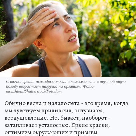
С точки зрения психофизиологии в межсезонье и в неустойчивую
погоду возрастает нагрузка на организм. Фото:
monshtein/Shutterstock/Fotodom
Обычно весна и начало лета - это время, когда
мы чувствуем прилив сил, энтузиазм,
воодушевление. Но, бывает, наоборот -
затапливает усталостью. Яркие краски,
оптимизм окружающих и призывы